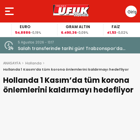
Giriş
Yap
EURO
GRAM ALTIN
FAİZ
54,8886
6.490,36
41,53
-0,19%
-0,09%
-0,02%
5 Ağustos 2026 - 13:17
Garanti
Salah transferinde tarihi gün! Trabzonspor’da
büyük heyecan
ANASAYFA
Hollanda
Hollanda 1 Kasım’da tüm korona önlemlerini kaldırmayı hedefliyor
Hollanda 1 Kasım’da tüm korona
önlemlerini kaldırmayı hedefliyor