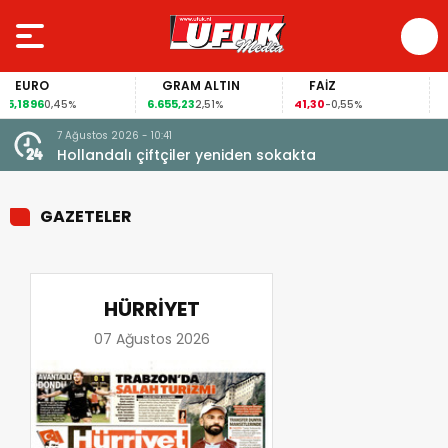
GRAM ALTIN
FAİZ
GÜMÜŞ GRAM
6.655,23
41,30
97,37
2,51%
-0,55%
3,36%
7 Ağustos 2026 - 10:41
çi şoke
Hollandalı çiftçiler yeniden sokakta
GAZETELER
HÜRRİYET
07 Ağustos 2026