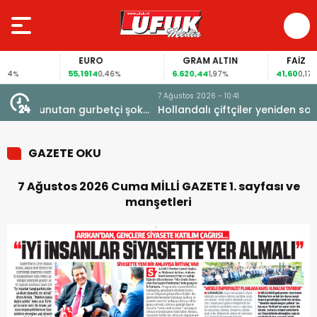
EURO
GRAM ALTIN
FAİZ
55,1914
6.620,44
41,60
%
0,46%
1,97%
0,17%
7 Ağustos 2026 - 10:41
çi şoke
Hollandalı çiftçiler yeniden sokakta
GAZETE OKU
7 Ağustos 2026 Cuma MİLLİ GAZETE 1. sayfası ve
manşetleri