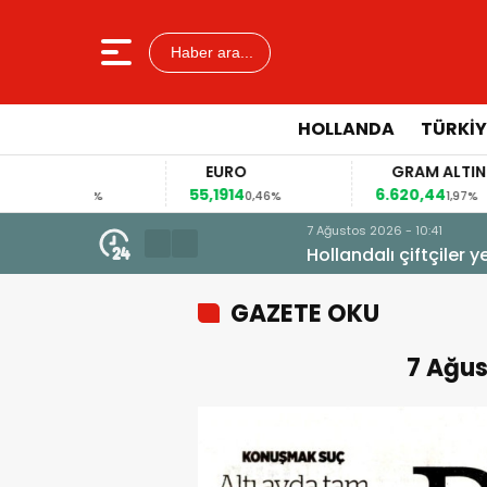
Haber ara...
HOLLANDA
TÜRKIY
EURO
GRAM ALTIN
55,1914
6.620,44
41
4%
0,46%
1,97%
7 Ağustos 2026 - 10:41
Hollandalı çiftçiler yeniden so
GAZETE OKU
7 Ağus