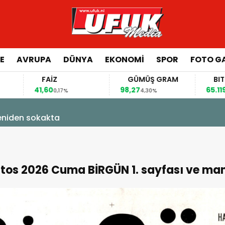
E
AVRUPA
DÜNYA
EKONOMI
SPOR
FOTO GA
FAİZ
GÜMÜŞ GRAM
BITCOIN
,60
98,27
65.119,00
0,17%
4,30%
1,13%
kakta
tos 2026 Cuma BİRGÜN 1. sayfası ve man