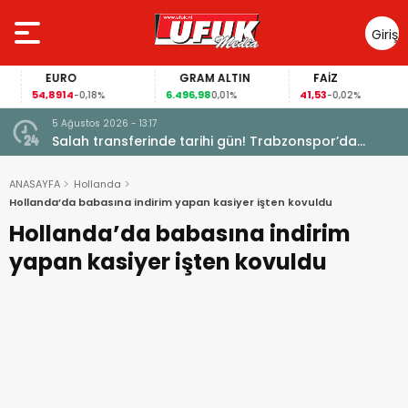
Giriş
Yap
EURO
GRAM ALTIN
FAİZ
54,8914
6.496,98
41,53
-0,18%
0,01%
-0,02%
5 Ağustos 2026 - 13:17
Garanti
Salah transferinde tarihi gün! Trabzonspor’da
büyük heyecan
ANASAYFA
Hollanda
Hollanda’da babasına indirim yapan kasiyer işten kovuldu
Hollanda’da babasına indirim
yapan kasiyer işten kovuldu