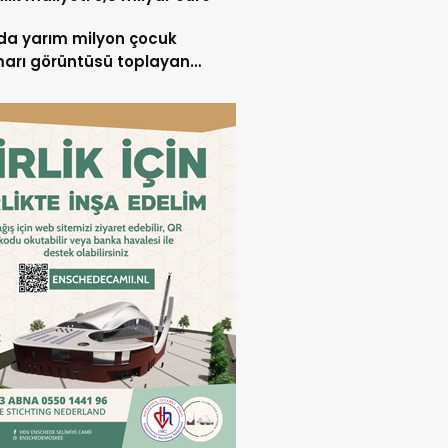
lda yarım milyon çocuk
marı görüntüsü toplayan
ndalıya 2,5 yıl hapis