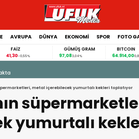
E
AVRUPA
DÜNYA
EKONOMI
SPOR
FOTO GA
FAİZ
GÜMÜŞ GRAM
BITCOIN
,30
97,08
64.914,00
-0,55%
3,04%
0,81%
kakta
permarketleri, metal içerebilecek yumurtalı kekleri toplatıyor
ın süpermarketler
ek yumurtalı kekle