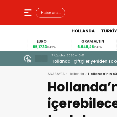
Haber ara...
HOLLANDA
TÜRKIY
EURO
GRAM ALTIN
55,1733
6.649,25
41
2%
0,42%
2,41%
7 Ağustos 2026 - 10:41
Hollandalı çiftçiler yeniden so
ANASAYFA
Hollanda
Hollanda’nın sü
Hollanda’n
içerebilec