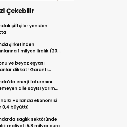
izi Çekebilir
ndalı çiftçiler yeniden
kta
nda şirketinden
nlarına 1 milyon liralık (20
vro) hisse desteği
onu ve beyaz eşyası
anlar dikkat! Garanti
sı tamir hakkı başladı
nda’da enerji faturasını
meyen aile sayısı yarım
nu aştı
halkı Hollanda ekonomisi
 0,4 büyüttü
nda’da sağlık sektöründe
lık maliyeti 5,8 milyar euro