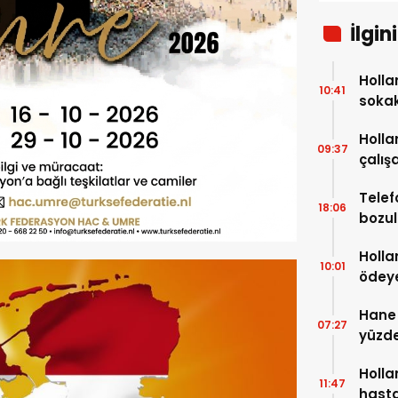
İlgin
Holla
10:41
soka
Holla
09:37
çalışa
bin A
Telef
18:06
bozul
sonra
Holla
10:01
ödeye
milyo
Hane 
07:27
yüzde
Holla
11:47
hasta