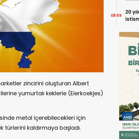
20 yı
08:59
istis
Holla
ketler zincirini oluşturan Albert
lerine yumurtalı keklerle (Eierkoekjes)
isinde metal içerebilecekleri için
ek türlerini kaldırmaya başladı.