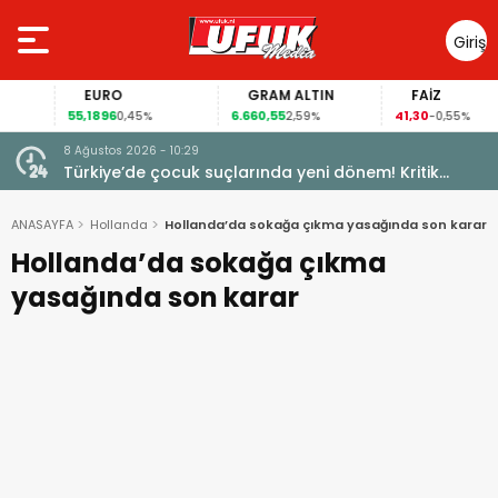
Giriş
Yap
EURO
GRAM ALTIN
FAİZ
55,1896
6.660,55
41,30
0,45%
2,59%
-0,55%
8 Ağustos 2026 - 10:29
Türkiye’de çocuk suçlarında yeni dönem! Kritik
maddeler kabul edildi
ANASAYFA
Hollanda
Hollanda’da sokağa çıkma yasağında son karar
Hollanda’da sokağa çıkma
yasağında son karar