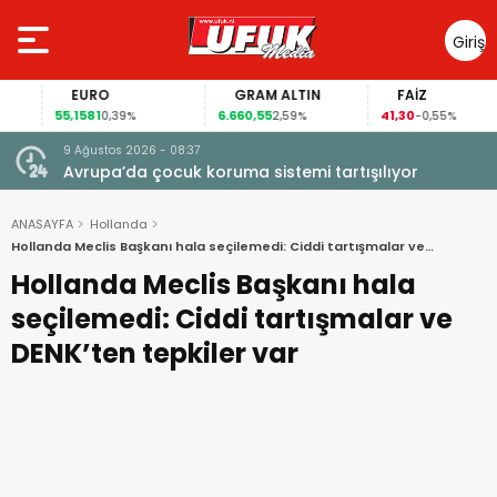
Giriş
Yap
EURO
GRAM ALTIN
FAİZ
55,1581
6.660,55
41,30
0,39%
2,59%
-0,55%
9 Ağustos 2026 - 08:37
Avrupa’da çocuk koruma sistemi tartışılıyor
ANASAYFA
Hollanda
Hollanda Meclis Başkanı hala seçilemedi: Ciddi tartışmalar ve
DENK’ten tepkiler var
Hollanda Meclis Başkanı hala
seçilemedi: Ciddi tartışmalar ve
DENK’ten tepkiler var