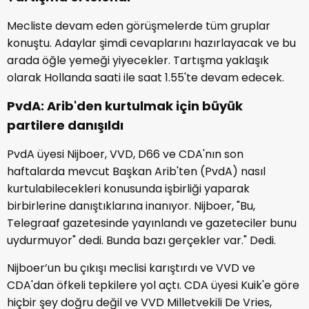
Mecliste devam eden görüşmelerde tüm gruplar
konuştu. Adaylar şimdi cevaplarını hazırlayacak ve bu
arada öğle yemeği yiyecekler. Tartışma yaklaşık
olarak Hollanda saati ile saat 1.55'te devam edecek.
PvdA: Arib'den kurtulmak için büyük
partilere danışıldı
PvdA üyesi Nijboer, VVD, D66 ve CDA'nın son
haftalarda mevcut Başkan Arib'ten (PvdA) nasıl
kurtulabilecekleri konusunda işbirliği yaparak
birbirlerine danıştıklarına inanıyor. Nijboer, "Bu,
Telegraaf gazetesinde yayınlandı ve gazeteciler bunu
uydurmuyor" dedi. Bunda bazı gerçekler var." Dedi.
Nijboer’un bu çıkışı meclisi karıştırdı ve VVD ve
CDA'dan öfkeli tepkilere yol açtı. CDA üyesi Kuik'e göre
hiçbir şey doğru değil ve VVD Milletvekili De Vries,