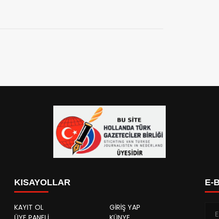
KISAYOLLAR
E-
KAYIT OL
GİRİŞ YAP
ÜYE PANELİ
KÜNYE