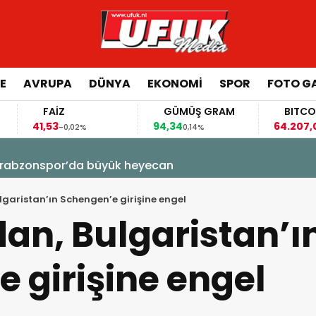
E
AVRUPA
DÜNYA
EKONOMI
SPOR
FOTO GA
FAİZ
GÜMÜŞ GRAM
BITCOIN
1,53
94,34
64.207,00
-0,02%
0,14%
-0,29%
! Trabzonspor’da büyük heyecan
garistan’ın Schengen’e girişine engel
an, Bulgaristan’ı
 girişine engel