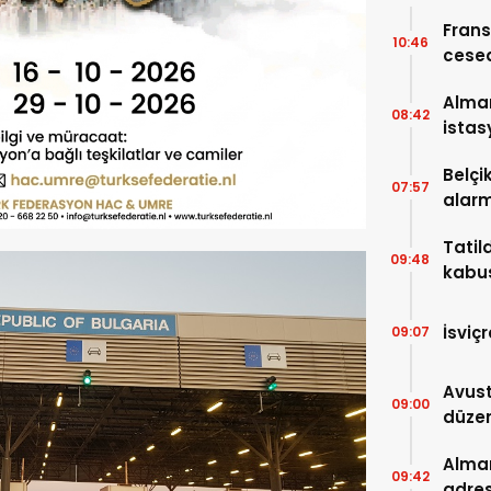
Frans
10:46
cese
Alma
08:42
istas
Belçi
07:57
alarm
Tatil
09:48
kabus
karşıl
İsviç
09:07
Avust
09:00
düzen
Alman
09:42
adres