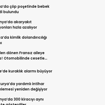
a’da çöp poşetinde bebek
di bulundu
nya’da akaryakıt
yonları hızla azalıyor
ka’da kimlik dolandırıcılığı
ı
den dönen Fransız aileye
! Otomobilinde cesetle
aştı
re’de kuraklık alarmı büyüyor
urya’da yardımlı intihar
lemesi yeniden değişiyor
ya’da 300 kiracıyı aynı
te gösterdiler