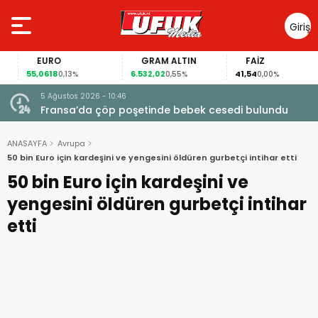
Giriş
Yap
EURO
GRAM ALTIN
FAİZ
55,0618
6.532,02
41,54
0,13%
0,55%
0,00%
5 Ağustos 2026 - 10:46
a
Fransa’da çöp poşetinde bebek cesedi bulundu
ANASAYFA
Avrupa
50 bin Euro için kardeşini ve yengesini öldüren gurbetçi intihar etti
50 bin Euro için kardeşini ve
yengesini öldüren gurbetçi intihar
etti