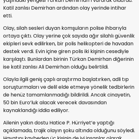
yaşındaki yengesi Türkan Demirhan’ı vurarak öldürdü.
Katil zanlısı Demirhan ardından olay yerinde intihar
etti.
Olay, silah sesleri duyan komşuların polise ihbarıyla
ortaya çıktı. Olay yerine çok sayıda ağır silahlı güvenlik
ekipleri sevk edilirken, bir polis helikopteri de havadan
destek verdi. Evin içine giren polis iki kişinin cesediyle
karşılaştı. Bunlardan birinin Türkan Demirhan diğerinin
ise katil zanlısı Ali Demirhan olduğu belirtildi.
Olayla ilgili geniş çaplı araştırma başlatırken, adli tıp
soruşturmaları ve delil elde etmeye yönelik tedbirlerin
de henüz tamamlanmadığı bildirildi. Ancak cinayetin,
50 bin Euro’luk alacak verecek davasından
kaynaklandığı iddia ediliyor.
Ailenin yakın dostu Hatice P. Hürriyet’e yaptığı
açıklamada, trajik olayın şoku altında olduğunu söyledi.
Hayatını kaybeden üç kişinin de iyi insanlar olarak