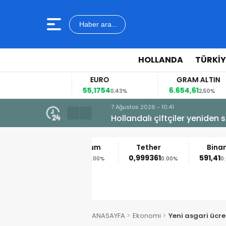
Haber ara...
HOLLANDA
TÜRKIY
EURO
GRAM ALTIN
55,1754
6.654,61
41
2%
0,43%
2,50%
7 Ağustos 2026 - 10:41
Hollandalı çiftçiler yeniden so
Ethereum
Tether
Binance Coin
1.907,76
0,999361
591,41
0.00%
0.00%
0.00%
ANASAYFA
Ekonomi
Yeni asgari ücre