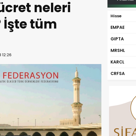
ücret neleri
Hisse
 İşte tüm
EMPAE
GIPTA
MRSHL
3 12:26
KARCL
CRFSA