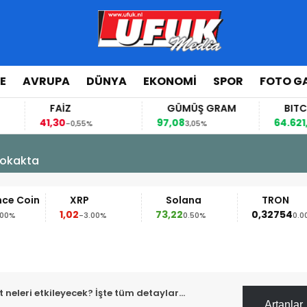
E
AVRUPA
DÜNYA
EKONOMI
SPOR
FOTO GA
FAİZ
GÜMÜŞ GRAM
BITCOIN
,30
97,08
64.621,00
-0,55%
3,05%
0,36%
kakta
XRP
Solana
TRON
1,02
73,22
0,32754
-3.00%
0.50%
0.00%
t neleri etkileyecek? İşte tüm detaylar…
Artanlar