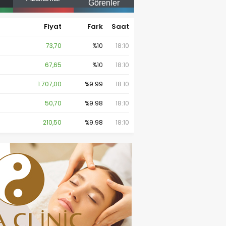
Görenler
Fiyat
Fark
Saat
73,70
%10
18:10
67,65
%10
18:10
1.707,00
%9.99
18:10
50,70
%9.98
18:10
210,50
%9.98
18:10