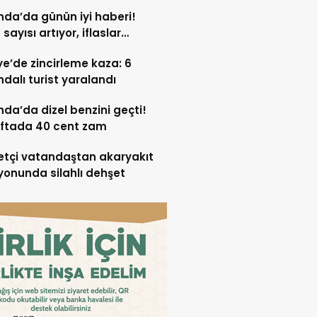
nda’da günün iyi haberi!
 sayısı artıyor, iflaslar
yor
ye’de zincirleme kaza: 6
ndalı turist yaralandı
nda’da dizel benzini geçti!
aftada 40 cent zam
tçi vatandaştan akaryakıt
yonunda silahlı dehşet