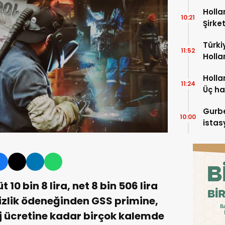
Holla
10:21
Şirket
azalı
Türki
11:52
Holla
Holla
11:24
Üç h
Gurbe
10:00
istas
 10 bin 8 lira, net 8 bin 506 lira
sizlik ödeneğinden GSS primine,
 ücretine kadar birçok kalemde