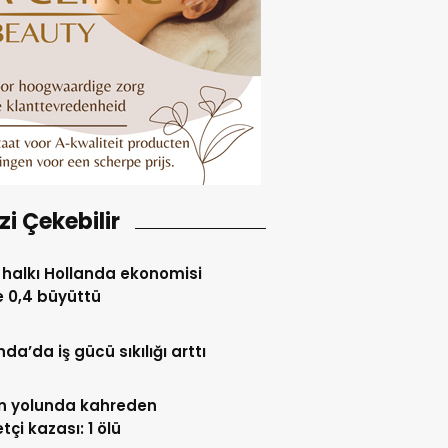
izi Çekebilir
halkı Hollanda ekonomisi
 0,4 büyüttü
nda’da iş gücü sıkılığı arttı
n yolunda kahreden
tçi kazası: 1 ölü