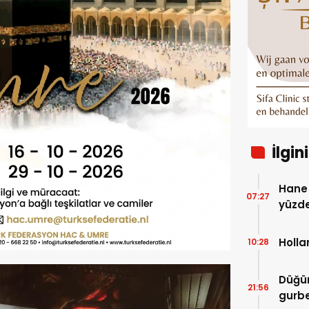
İlgin
Hane 
07:27
yüzde
Holla
10:28
Düğü
21:56
gurbe