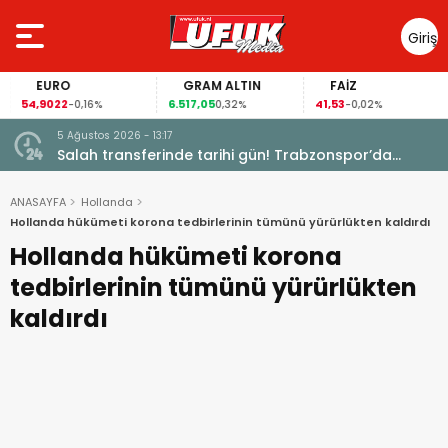
Giriş
Yap
EURO
GRAM ALTIN
FAİZ
54,9022
6.517,05
41,53
-0,16%
0,32%
-0,02%
5 Ağustos 2026 - 13:17
Garanti
Salah transferinde tarihi gün! Trabzonspor’da
büyük heyecan
ANASAYFA
Hollanda
Hollanda hükümeti korona tedbirlerinin tümünü yürürlükten kaldırdı
Hollanda hükümeti korona
tedbirlerinin tümünü yürürlükten
kaldırdı