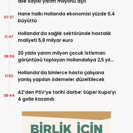
aile sayısı yarım milyonu aştı
Hane halkı Hollanda ekonomisi yüzde 0,4
07:27
büyüttü
Hollanda’da sağlık sektöründe hastalık
11:47
maliyeti 5,8 milyar euro
20 yılda yarım milyon çocuk istismarı
08:59
görüntüsü toplayan Hollandalıya 2,5 yıl
hapis
Hollanda’da binlerce hasta çalışana
11:52
yanlış yapılan ödemeler düzeltilecek
AZ’den PSV’ye tarihi darbe: Süper Kupa’yı
08:44
4 golle kazandı