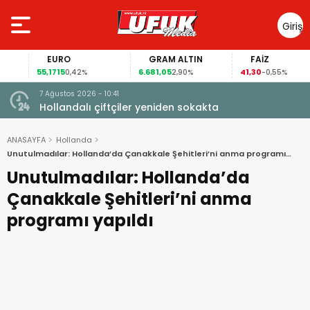
Giriş
Yap
EURO
GRAM ALTIN
FAİZ
55,1715
6.681,05
41,30
0,42%
2,90%
-0,55%
7 Ağustos 2026 - 10:41
çi şoke
Hollandalı çiftçiler yeniden sokakta
ANASAYFA
Hollanda
Unutulmadılar: Hollanda’da Çanakkale Şehitleri’ni anma programı
yapıldı
Unutulmadılar: Hollanda’da
Çanakkale Şehitleri’ni anma
programı yapıldı