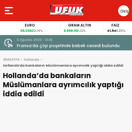
Giriş
Yap
EURO
GRAM ALTIN
FAİZ
55,0662
6.568,56
41,54
0,14%
1,12%
0,00%
5 Ağustos 2026 - 10:46
a
Fransa’da çöp poşetinde bebek cesedi bulundu
ANASAYFA
Hollanda
Hollanda’da bankaların Müslümanlara ayrımcılık yaptığı iddia edildi
Hollanda’da bankaların
Müslümanlara ayrımcılık yaptığı
iddia edildi