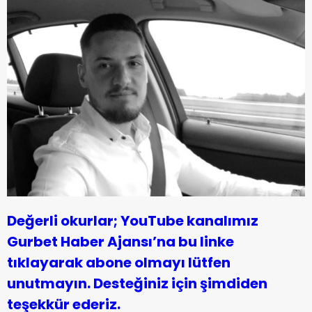
Değerli okurlar; YouTube kanalımız
Gurbet Haber Ajansı’na bu linke
tıklayarak abone olmayı lütfen
unutmayın. Desteğiniz için şimdiden
teşekkür ederiz.