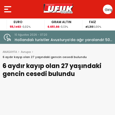
Giriş
Yap
EURO
GRAM ALTIN
FAİZ
55,1463
6.651,66
41,30
-0,02%
-0,13%
0,00%
10 Ağustos 2026 - 07:20
türdü
Hollandalı turistler Avusturya’da ağır yaralandı! 50
metrelik uçuruma düştü
ANASAYFA
Avrupa
6 aydır kayıp olan 27 yaşındaki gencin cesedi bulundu
6 aydır kayıp olan 27 yaşındaki
gencin cesedi bulundu