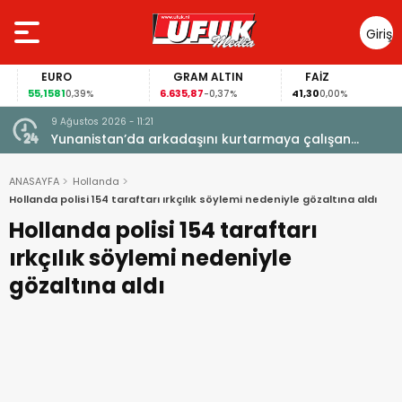
Giriş
Yap
EURO
GRAM ALTIN
FAİZ
55,1581
6.635,87
41,30
0,39%
-0,37%
0,00%
9 Ağustos 2026 - 11:21
yatını
Yunanistan’da arkadaşını kurtarmaya çalışan
Hollandalı kadın hayatını kaybetti
ANASAYFA
Hollanda
Hollanda polisi 154 taraftarı ırkçılık söylemi nedeniyle gözaltına aldı
Hollanda polisi 154 taraftarı
ırkçılık söylemi nedeniyle
gözaltına aldı