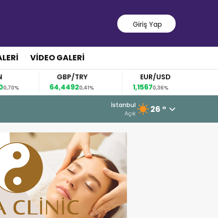
Giriş Yap
LERI
VIDEO GALERI
GBP/TRY
EUR/USD
BREN
64,4492
1,1567
82,63
0,41%
0,36%
0,1
8 Ağustos 2026 - 10:29
İstanbul
26 °
Türkiye’de çocuk suçlarında yeni dö
Açık