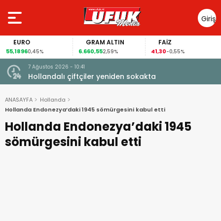
Giriş
Yap
EURO
GRAM ALTIN
FAİZ
55,1896
6.660,55
41,30
0,45%
2,59%
-0,55%
7 Ağustos 2026 - 10:41
çi şoke
Hollandalı çiftçiler yeniden sokakta
ANASAYFA
Hollanda
Hollanda Endonezya’daki 1945 sömürgesini kabul etti
Hollanda Endonezya’daki 1945
sömürgesini kabul etti