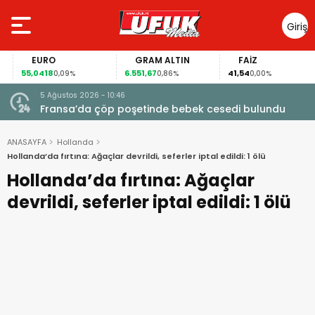
Giriş
Yap
EURO
GRAM ALTIN
FAİZ
55,0418
6.551,67
41,54
0,09%
0,86%
0,00%
5 Ağustos 2026 - 10:46
a
Fransa’da çöp poşetinde bebek cesedi bulundu
ANASAYFA
Hollanda
Hollanda’da fırtına: Ağaçlar devrildi, seferler iptal edildi: 1 ölü
Hollanda’da fırtına: Ağaçlar
devrildi, seferler iptal edildi: 1 ölü