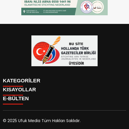
KATEGORİLER
KISAYOLLAR
YAZARLAR
E-BÜLTEN
PUAN DURUMU
KAYIT OL
PİYASALAR
GİRİŞ YAP
NAMAZ VAKİTLERİ
ÜYE PANELİ
HAVA DURUMU
© 2025 Ufuk Media Tüm Hakları Saklıdır.
KÜNYE
GAZETELER
İLETİŞİM