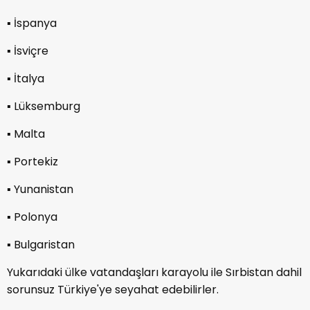
▪︎ İspanya
▪︎ İsviçre
▪︎ İtalya
▪︎ Lüksemburg
▪︎ Malta
▪︎ Portekiz
▪︎ Yunanistan
▪︎ Polonya
▪︎ Bulgaristan
Yukarıdaki ülke vatandaşları karayolu ile Sırbistan dahil
sorunsuz Türkiye'ye seyahat edebilirler.