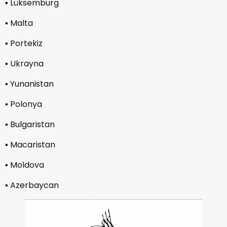
▪︎ Lüksemburg
▪︎ Malta
▪︎ Portekiz
▪︎ Ukrayna
▪︎ Yunanistan
▪︎ Polonya
▪︎ Bulgaristan
▪︎ Macaristan
▪︎ Moldova
▪︎ Azerbaycan