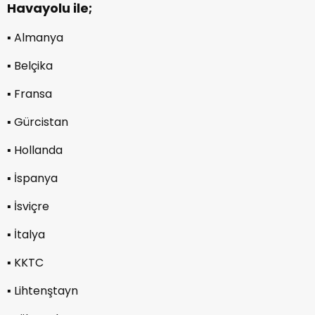
Havayolu ile;
▪︎ Almanya
▪︎ Belçika
▪︎ Fransa
▪︎ Gürcistan
▪︎ Hollanda
▪︎ İspanya
▪︎ İsviçre
▪︎ İtalya
▪︎ KKTC
▪︎ Lihtenştayn