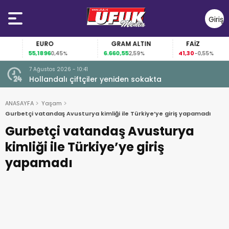
Giriş
Yap
EURO
GRAM ALTIN
FAİZ
55,1896
6.660,55
41,30
0,45%
2,59%
-0,55%
7 Ağustos 2026 - 10:41
çi şoke
Hollandalı çiftçiler yeniden sokakta
ANASAYFA
Yaşam
Gurbetçi vatandaş Avusturya kimliği ile Türkiye’ye giriş yapamadı
Gurbetçi vatandaş Avusturya
kimliği ile Türkiye’ye giriş
yapamadı