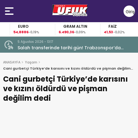
Giriş
Yap
EURO
GRAM ALTIN
FAİZ
54,8886
6.490,36
41,53
-0,19%
-0,09%
-0,02%
5 Ağustos 2026 - 13:17
Garanti
Salah transferinde tarihi gün! Trabzonspor’da
büyük heyecan
ANASAYFA
Yaşam
Cani gurbetçi Türkiye’de karısını ve kızını öldürdü ve pişman değilim
dedi
Cani gurbetçi Türkiye’de karısını
ve kızını öldürdü ve pişman
değilim dedi