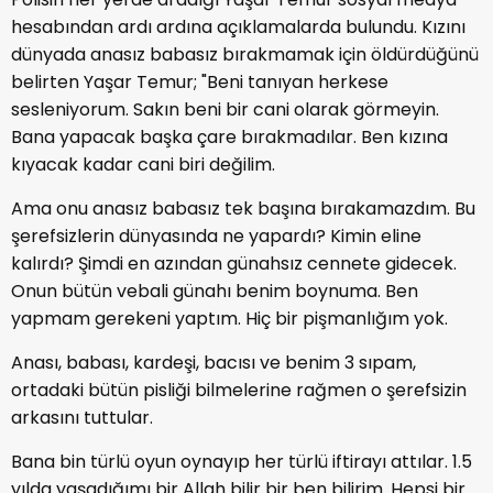
hesabından ardı ardına açıklamalarda bulundu. Kızını
dünyada anasız babasız bırakmamak için öldürdüğünü
belirten Yaşar Temur; "Beni tanıyan herkese
sesleniyorum. Sakın beni bir cani olarak görmeyin.
Bana yapacak başka çare bırakmadılar. Ben kızına
kıyacak kadar cani biri değilim.
Ama onu anasız babasız tek başına bırakamazdım. Bu
şerefsizlerin dünyasında ne yapardı? Kimin eline
kalırdı? Şimdi en azından günahsız cennete gidecek.
Onun bütün vebali günahı benim boynuma. Ben
yapmam gerekeni yaptım. Hiç bir pişmanlığım yok.
Anası, babası, kardeşi, bacısı ve benim 3 sıpam,
ortadaki bütün pisliği bilmelerine rağmen o şerefsizin
arkasını tuttular.
Bana bin türlü oyun oynayıp her türlü iftirayı attılar. 1.5
yılda yaşadığımı bir Allah bilir bir ben bilirim. Hepsi bir