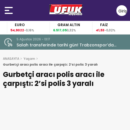
Giriş
Yap
EURO
GRAM ALTIN
FAİZ
54,9022
6.517,05
41,53
-0,16%
0,32%
-0,02%
5 Ağustos 2026 - 13:17
Garanti
Salah transferinde tarihi gün! Trabzonspor’da
büyük heyecan
ANASAYFA
Yaşam
Gurbetçi aracı polis aracı ile çarpıştı: 2’si polis 3 yaralı
Gurbetçi aracı polis aracı ile
çarpıştı: 2’si polis 3 yaralı