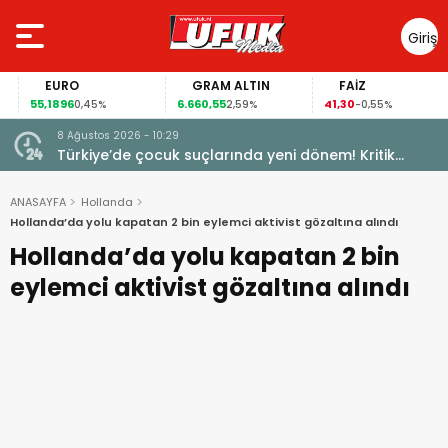
Giriş
Yap
EURO
GRAM ALTIN
FAİZ
55,1896
6.660,55
41,30
0,45%
2,59%
-0,55%
8 Ağustos 2026 - 10:29
Türkiye’de çocuk suçlarında yeni dönem! Kritik
maddeler kabul edildi
ANASAYFA
Hollanda
Hollanda’da yolu kapatan 2 bin eylemci aktivist gözaltına alındı
Hollanda’da yolu kapatan 2 bin
eylemci aktivist gözaltına alındı