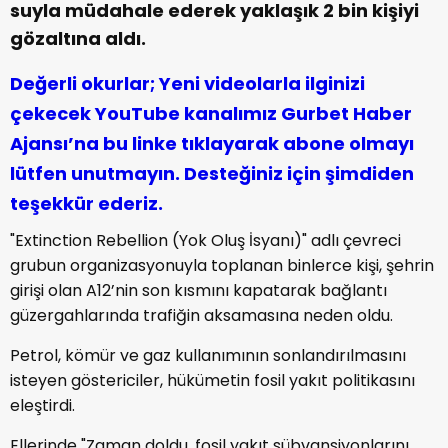
suyla müdahale ederek yaklaşık 2 bin kişiyi
gözaltına aldı.
Değerli okurlar; Yeni videolarla ilginizi
çekecek YouTube kanalımız Gurbet Haber
Ajansı’na bu linke tıklayarak abone olmayı
lütfen unutmayın. Desteğiniz için şimdiden
teşekkür ederiz.
"Extinction Rebellion (Yok Oluş İsyanı)" adlı çevreci
grubun organizasyonuyla toplanan binlerce kişi, şehrin
girişi olan A12’nin son kısmını kapatarak bağlantı
güzergahlarında trafiğin aksamasına neden oldu.
Petrol, kömür ve gaz kullanımının sonlandırılmasını
isteyen göstericiler, hükümetin fosil yakıt politikasını
eleştirdi.
Ellerinde "Zaman doldu, fosil yakıt sübvansiyonlarını