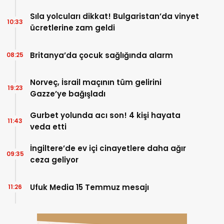
Sıla yolcuları dikkat! Bulgaristan’da vinyet
10:33
ücretlerine zam geldi
Britanya’da çocuk sağlığında alarm
08:25
Norveç, İsrail maçının tüm gelirini
19:23
Gazze’ye bağışladı
Gurbet yolunda acı son! 4 kişi hayata
11:43
veda etti
İngiltere’de ev içi cinayetlere daha ağır
09:35
ceza geliyor
Ufuk Media 15 Temmuz mesajı
11:26