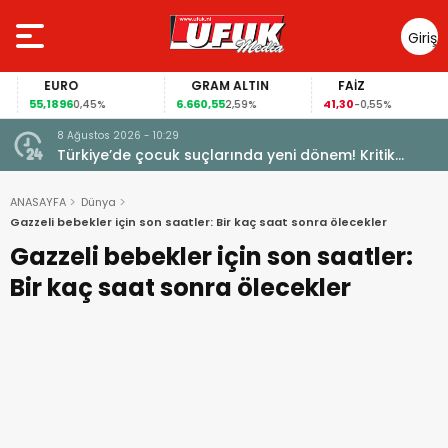
Giriş
Yap
EURO
GRAM ALTIN
FAİZ
55,1896
6.660,55
41,30
0,45%
2,59%
-0,55%
8 Ağustos 2026 - 10:29
Türkiye’de çocuk suçlarında yeni dönem! Kritik
maddeler kabul edildi
ANASAYFA
Dünya
Gazzeli bebekler için son saatler: Bir kaç saat sonra ölecekler
Gazzeli bebekler için son saatler:
Bir kaç saat sonra ölecekler