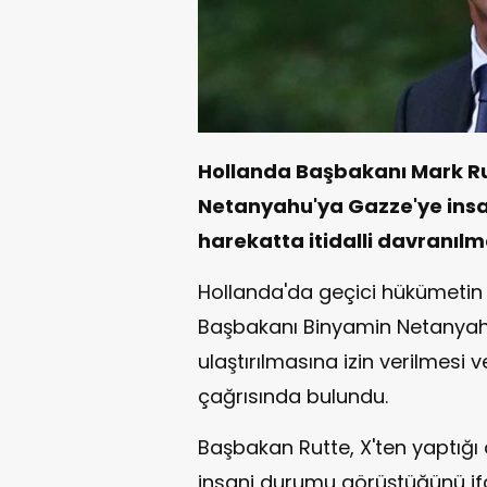
Hollanda Başbakanı Mark Ru
Netanyahu'ya Gazze'ye insan
harekatta itidalli davranıl
Hollanda'da geçici hükümetin 
Başbakanı Binyamin Netanyahu
ulaştırılmasına izin verilmesi 
çağrısında bulundu.
Başbakan Rutte, X'ten yaptığı
insani durumu görüştüğünü ifa