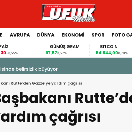
E
AVRUPA
DÜNYA
EKONOMI
SPOR
FOTO GA
GÜMÜŞ GRAM
BITCOIN
97,57
64.844,00
64
3,57%
0,70%
isinde belirsizlik büyüyor
kanı Rutte’den Gazze’ye yardım çağrısı
Başbakanı Rutte’d
ardım çağrısı