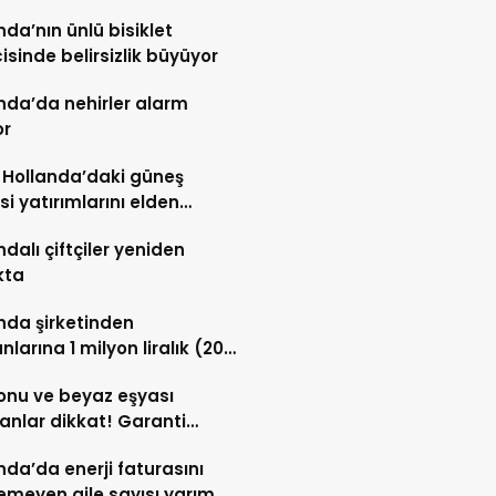
nda’nın ünlü bisiklet
cisinde belirsizlik büyüyor
nda’da nehirler alarm
or
, Hollanda’daki güneş
isi yatırımlarını elden
ıyor
ndalı çiftçiler yeniden
kta
nda şirketinden
nlarına 1 milyon liralık (20
vro) hisse desteği
onu ve beyaz eşyası
anlar dikkat! Garanti
sı tamir hakkı başladı
nda’da enerji faturasını
meyen aile sayısı yarım