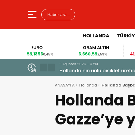
Haber ara...
HOLLANDA
TÜRKIY
EURO
GRAM ALTIN
FAİZ
55,1896
6.660,55
41,30
0,45%
2,59%
-0,55%
9 Ağustos 2026 - 07:14
Hollanda’nın ünlü bisiklet üretic
ANASAYFA
Hollanda
Hollanda Başba
Hollanda 
Gazze’ye y