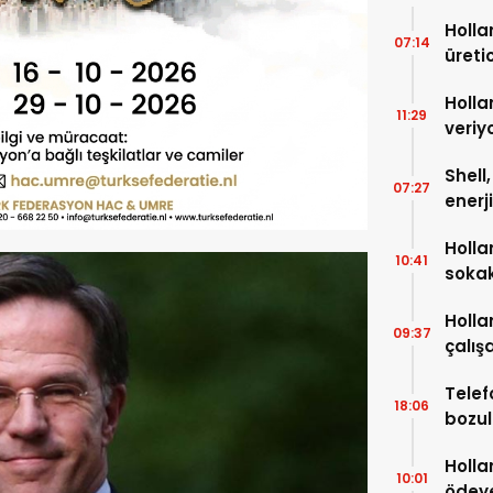
Holla
07:14
üreti
Holla
11:29
veriy
Shell
07:27
enerj
çıkar
Holla
10:41
soka
Holla
09:37
çalışa
bin A
Telef
18:06
bozul
sonra
Holla
10:01
ödeye