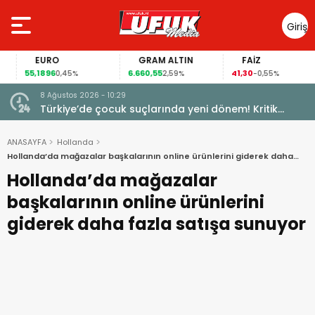
Giriş
Yap
EURO
GRAM ALTIN
FAİZ
55,1896
6.660,55
41,30
0,45%
2,59%
-0,55%
8 Ağustos 2026 - 10:29
Türkiye’de çocuk suçlarında yeni dönem! Kritik
maddeler kabul edildi
ANASAYFA
Hollanda
Hollanda’da mağazalar başkalarının online ürünlerini giderek daha
fazla satışa sunuyor
Hollanda’da mağazalar
başkalarının online ürünlerini
giderek daha fazla satışa sunuyor