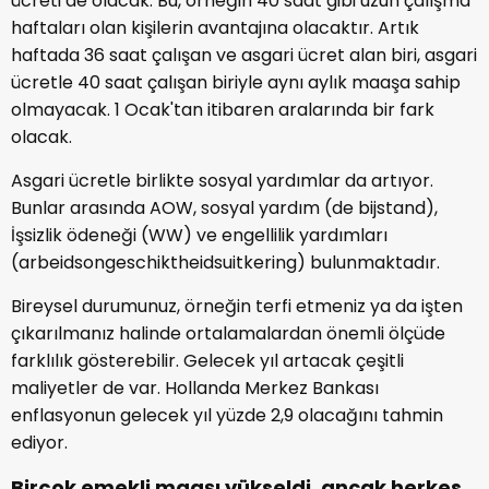
ücreti de olacak. Bu, örneğin 40 saat gibi uzun çalışma
haftaları olan kişilerin avantajına olacaktır. Artık
haftada 36 saat çalışan ve asgari ücret alan biri, asgari
ücretle 40 saat çalışan biriyle aynı aylık maaşa sahip
olmayacak. 1 Ocak'tan itibaren aralarında bir fark
olacak.
Asgari ücretle birlikte sosyal yardımlar da artıyor.
Bunlar arasında AOW, sosyal yardım (de bijstand),
İşsizlik ödeneği (WW) ve engellilik yardımları
(arbeidsongeschiktheidsuitkering) bulunmaktadır.
Bireysel durumunuz, örneğin terfi etmeniz ya da işten
çıkarılmanız halinde ortalamalardan önemli ölçüde
farklılık gösterebilir. Gelecek yıl artacak çeşitli
maliyetler de var. Hollanda Merkez Bankası
enflasyonun gelecek yıl yüzde 2,9 olacağını tahmin
ediyor.
Birçok emekli maaşı yükseldi, ancak herkes