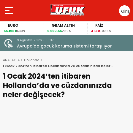
Giriş
Yap
GRAM ALTIN
FAİZ
GÜMÜŞ GR
6.660,55
41,30
97,57
2,59%
-0,55%
3,57%
9 Ağustos 2026 - 08:37
Avrupa’da çocuk koruma sistemi tartışılıyor
ANASAYFA
Hollanda
1 Ocak 2024’ten itibaren Hollanda’da ve cüzdanınızda neler
değişecek?
1 Ocak 2024’ten itibaren
Hollanda’da ve cüzdanınızda
neler değişecek?