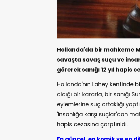
Hollanda'da bir mahkeme Mus
savaşta savaş suçu ve insanl
görerek sanığı 12 yıl hapis c
Hollanda'nın Lahey kentinde 
aldığı bir kararla, bir sanığı S
eylemlerine suç ortaklığı yapt
'insanlığa karşı suçlar'dan mahk
hapis cezasına çarptırıldı.
En güncel, en komik ve en d