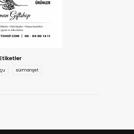
Etiketler
uçu
sürmanşet