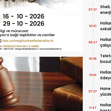
Shell
07:27
enerj
çıkar
Holla
10:41
soka
Holla
09:37
çalışa
bin A
Telef
18:06
bozul
sonra
Holla
10:01
ödeye
milyo
Hane 
07:27
yüzde
Holla
11:47
hasta