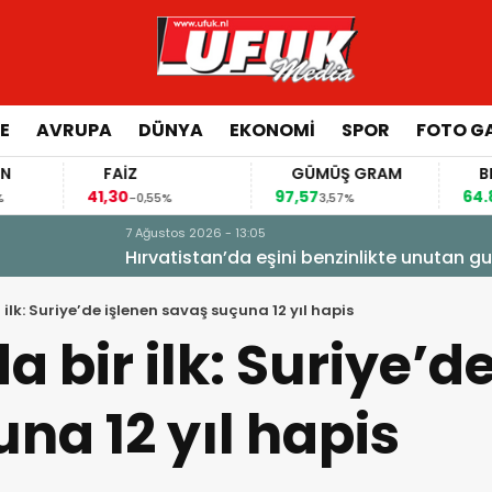
E
AVRUPA
DÜNYA
EKONOMI
SPOR
FOTO GA
FAİZ
GÜMÜŞ GRAM
BITCOIN
1,30
97,57
64.844,00
-0,55%
3,57%
0,70%
e unutan gurbetçi şoke oldu
ilk: Suriye’de işlenen savaş suçuna 12 yıl hapis
 bir ilk: Suriye’d
na 12 yıl hapis