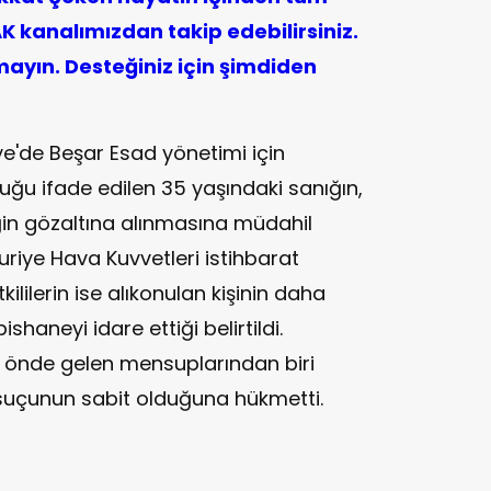
 kanalımızdan takip edebilirsiniz.
yın. Desteğiniz için şimdiden
ye'de Beşar Esad yönetimi için
ğu ifade edilen 35 yaşındaki sanığın,
eğin gözaltına alınmasına müdahil
uriye Hava Kuvvetleri istihbarat
tkililerin ise alıkonulan kişinin daha
haneyi idare ettiği belirtildi.
n önde gelen mensuplarından biri
 suçunun sabit olduğuna hükmetti.