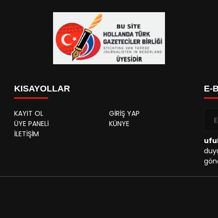
KISAYOLLAR
E-
KAYIT OL
GİRİŞ YAP
ÜYE PANELİ
KÜNYE
İLETİŞİM
ufu
duyu
gönd