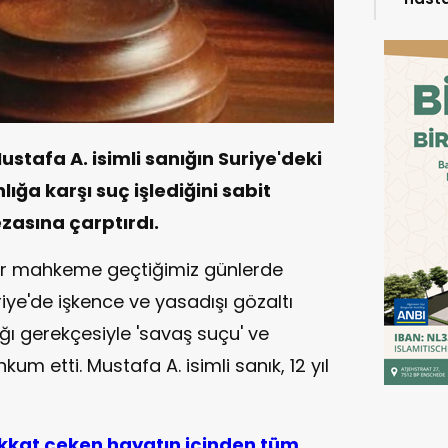
tafa A. isimli sanığın Suriye'deki
ığa karşı suç işlediğini sabit
ezasına çarptırdı.
bir mahkeme geçtiğimiz günlerde
uriye'de işkence ve yasadışı gözaltı
ığı gerekçesiyle 'savaş suçu' ve
um etti. Mustafa A. isimli sanık, 12 yıl
ikkat çeken hayatın içinden tüm