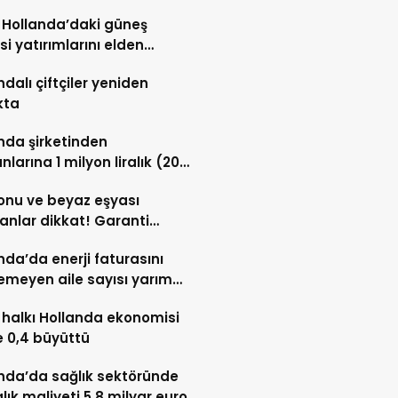
, Hollanda’daki güneş
isi yatırımlarını elden
ıyor
ndalı çiftçiler yeniden
kta
nda şirketinden
nlarına 1 milyon liralık (20
vro) hisse desteği
onu ve beyaz eşyası
anlar dikkat! Garanti
sı tamir hakkı başladı
nda’da enerji faturasını
meyen aile sayısı yarım
nu aştı
halkı Hollanda ekonomisi
 0,4 büyüttü
nda’da sağlık sektöründe
lık maliyeti 5,8 milyar euro