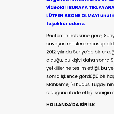
videoları BURAYA TIKLAYARAK
LÜTFEN ABONE OLMAYI unutma
teşekkür ederiz.
Reuters'ın haberine göre, Suri
savaşan milislere mensup oldu
2012 yılında Suriye'de bir erk
olduğu, bu kişiyi daha sonra S
yetkililerine teslim ettiği, bu ye
sonra işkence gördüğü bir hapis
Mahkeme, 'El Kudüs Tugayı'nı
olduğunu ifade ettiği sanığın
HOLLANDA'DA BİR İLK