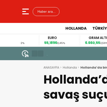
Haber ara...
HOLLANDA
TÜRKIY
EURO
GRAM ALTIN
55,1896
6.660,55
4
12%
0,45%
2,59%
7 Ağustos 2026 - 13:05
Hırvatistan’da eşini benzinlikt
ANASAYFA
Hollanda
Hollanda’da bir 
Hollanda’da
savaş suçu