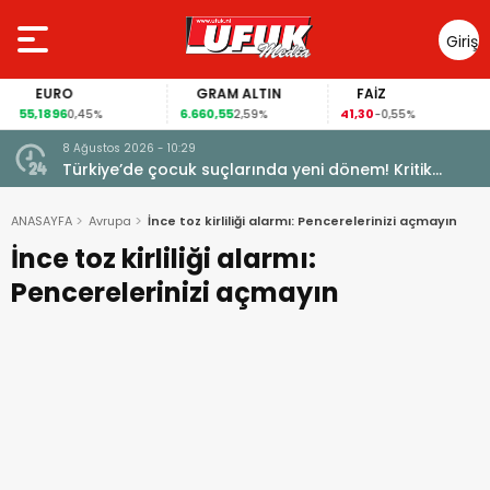
Giriş
Yap
EURO
GRAM ALTIN
FAİZ
55,1896
6.660,55
41,30
0,45%
2,59%
-0,55%
8 Ağustos 2026 - 10:29
Türkiye’de çocuk suçlarında yeni dönem! Kritik
maddeler kabul edildi
ANASAYFA
Avrupa
İnce toz kirliliği alarmı: Pencerelerinizi açmayın
İnce toz kirliliği alarmı:
Pencerelerinizi açmayın