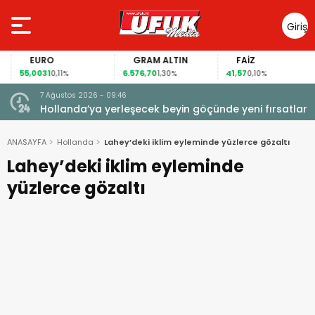
Giriş
Yap
EURO
GRAM ALTIN
FAİZ
55,0031
6.576,70
41,57
0,11%
1,30%
0,10%
7 Ağustos 2026 - 09:46
Hollanda’ya yerleşecek beyin göçünde yeni fırsatlar
ANASAYFA
Hollanda
Lahey’deki iklim eyleminde yüzlerce gözaltı
Lahey’deki iklim eyleminde
yüzlerce gözaltı