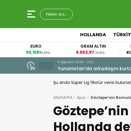
Haber ara...
HOLLANDA
TÜRKIY
EURO
GRAM ALTIN
FAİZ
55,1581
6.653,97
41,30
0,39%
-0,10%
0,00%
9 Ağustos 2026 - 11:21
Yunanistan’da arkadaşını kurta
Şu anda Süper Lig fikstür verisi buluna
ANASAYFA
Spor
Göztepe’nin Romulo
Göztepe’nin
Hollanda de