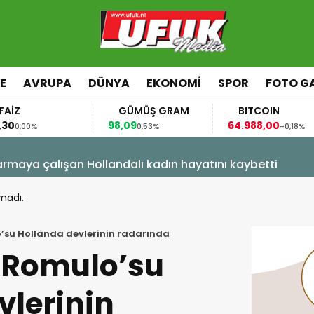
E
AVRUPA
DÜNYA
EKONOMI
SPOR
FOTO GA
GÜMÜŞ GRAM
BITCOIN
GBP
98,09
64.988,00
64,39
0,53%
-0,18%
rmaya çalışan Hollandalı kadın hayatını kaybetti
madı.
’su Hollanda devlerinin radarında
 Romulo’su
vlerinin