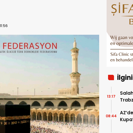
11:56
İlgin
Salah
13:17
Trab
AZ’de
08:44
Kupa’