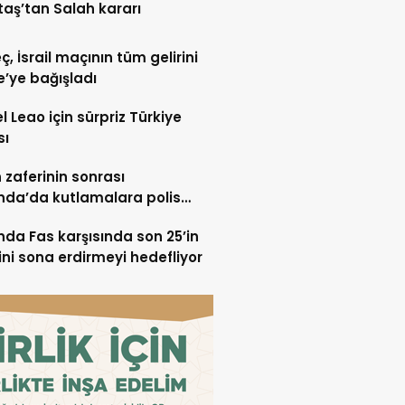
taş’tan Salah kararı
ç, İsrail maçının tüm gelirini
’ye bağışladı
l Leao için sürpriz Türkiye
sı
n zaferinin sonrası
nda’da kutlamalara polis
halesi
nda Fas karşısında son 25’in
ini sona erdirmeyi hedefliyor