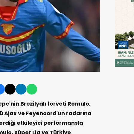
pe'nin Brezilyalı forveti Romulo,
bü Ajax ve Feyenoord'un radarına
erdiği etkileyici performansla
ulo, Süper Lig ve Türkiye