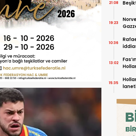
Beşik
21:08
Norve
19:23
Gazze
Rafae
10:36
iddia
Fas’ı
13:02
Holla
müda
Holla
15:35
lanet