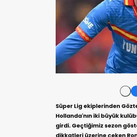
Süper Lig ekiplerinden Gözte
Hollanda'nın iki büyük kulü
girdi. Geçtiğimiz sezon göst
dikkatleri üzerine çeken Rom