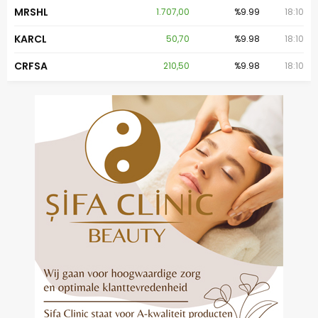
MRSHL
1.707,00
%9.99
18:10
KARCL
50,70
%9.98
18:10
CRFSA
210,50
%9.98
18:10