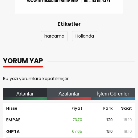
Etiketler
harcama
Hollanda
YORUM YAP
Bu yazı yorumlara kapatılmıştır.
Artanlar
Azalanlar
İşlem Görenler
Hisse
Fiyat
Fark
Saat
EMPAE
73,70
%10
18:10
GIPTA
67,65
%10
18:10