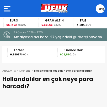
Giriş
Yap
EURO
GRAM ALTIN
FAİZ
55,1463
6.651,66
41,30
-0,02%
-0,13%
0,00%
9 Ağustos 2026 - 22:19
dı! 50
Antalya’da acı kaza: 27 yaşındaki gurbetçi hayatını
kaybetti
Tether
Binance Coin
0,99937
602,89
1
0.00%
0.10%
ANASAYFA
Ekonomi
Hollandalılar en çok neye para harcadı?
Hollandalılar en çok neye para
harcadı?