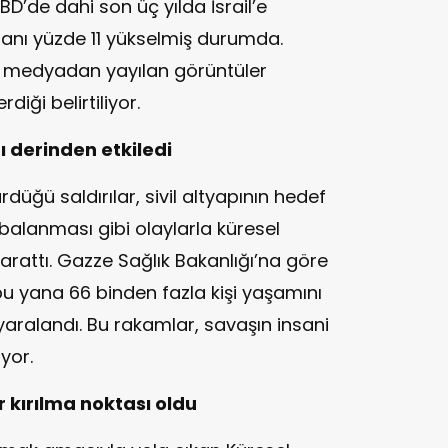
BD’de dahi son üç yılda İsrail’e
ranı yüzde 11 yükselmiş durumda.
al medyadan yayılan görüntüler
diği belirtiliyor.
ı derinden etkiledi
rdüğü saldırılar, sivil altyapının hedef
alanması gibi olaylarla küresel
rattı. Gazze Sağlık Bakanlığı’na göre
 bu yana 66 binden fazla kişi yaşamını
i yaralandı. Bu rakamlar, savaşın insani
yor.
r kırılma noktası oldu