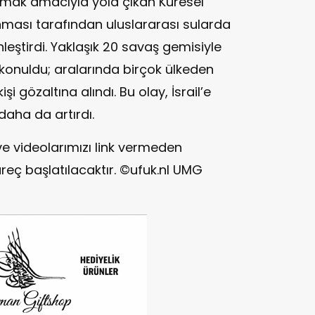
rmak amacıyla yola çıkan Küresel
nması tarafından uluslararası sularda
leştirdi. Yaklaşık 20 savaş gemisiyle
 konuldu; aralarında birçok ülkeden
şi gözaltına alındı. Bu olay, İsrail’e
 daha da artırdı.
ve videolarımızı link vermeden
reç başlatılacaktır. ©ufuk.nl UMG