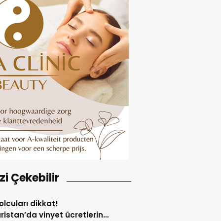
izi Çekebilir
yolcuları dikkat!
ristan’da vinyet ücretlerine