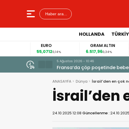
Haber ara...
HOLLANDA
TÜRKIY
EURO
GRAM ALTIN
55,0712
6.517,96
41
4%
0,14%
0,34%
5 Ağustos 2026 - 10:46
Fransa’da çöp poşetinde bebe
ANASAYFA
Dünya
İsrail’den en çok n
İsrail’den 
24.10.2025 12:08
Güncellenme :
24.10.2025