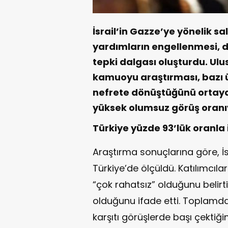
İsrail’in Gazze’ye yönelik sald
yardımların engellenmesi, d
tepki dalgası oluşturdu. Ulu
kamuoyu araştırması, bazı ül
nefrete dönüştüğünü ortaya k
yüksek olumsuz görüş oranıyl
Türkiye yüzde 93’lük oranla 
Araştırma sonuçlarına göre, İs
Türkiye’de ölçüldü. Katılımcılar
“çok rahatsız” olduğunu belirti
olduğunu ifade etti. Toplamda 
karşıtı görüşlerde başı çektiğin