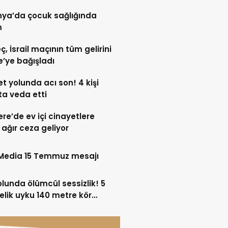
eldi
nya’da çocuk sağlığında
m
ç, İsrail maçının tüm gelirini
’ye bağışladı
t yolunda acı son! 4 kişi
a veda etti
tere’de ev içi cinayetlere
ağır ceza geliyor
 Media 15 Temmuz mesajı
olunda ölümcül sessizlik! 5
elik uyku 140 metre kör
şe dönüşüyor