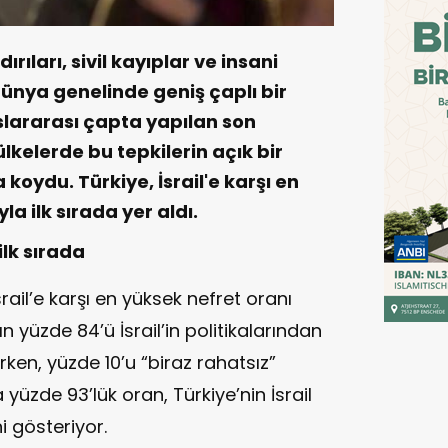
ırıları, sivil kayıplar ve insani
ünya genelinde geniş çaplı bir
slararası çapta yapılan son
kelerde bu tepkilerin açık bir
oydu. Türkiye, İsrail'e karşı en
a ilk sırada yer aldı.
ilk sırada
rail’e karşı en yüksek nefret oranı
ın yüzde 84’ü İsrail’in politikalarından
rken, yüzde 10’u “biraz rahatsız”
yüzde 93’lük oran, Türkiye’nin İsrail
i gösteriyor.