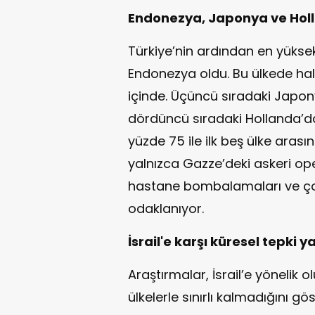
Endonezya, Japonya ve Hol
Türkiye’nin ardından en yüksek
Endonezya oldu. Bu ülkede halkı
içinde. Üçüncü sıradaki Japon
dördüncü sıradaki Hollanda’da
yüzde 75 ile ilk beş ülke arasın
yalnızca Gazze’deki askeri o
hastane bombalamaları ve çocu
odaklanıyor.
İsrail'e karşı küresel tepki ya
Araştırmalar, İsrail’e yöneli
ülkelerle sınırlı kalmadığını g