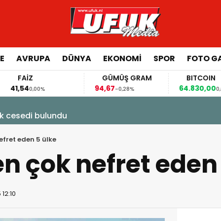
E
AVRUPA
DÜNYA
EKONOMI
SPOR
FOTO GA
FAİZ
GÜMÜŞ GRAM
BITCOIN
,54
94,67
64.830,00
0,00%
-0,28%
0,07%
k cesedi bulundu
efret eden 5 ülke
en çok nefret eden
 12:10