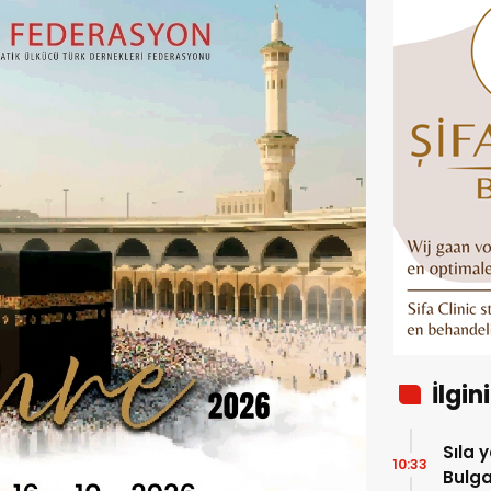
İlgin
Sıla 
10:33
Bulga