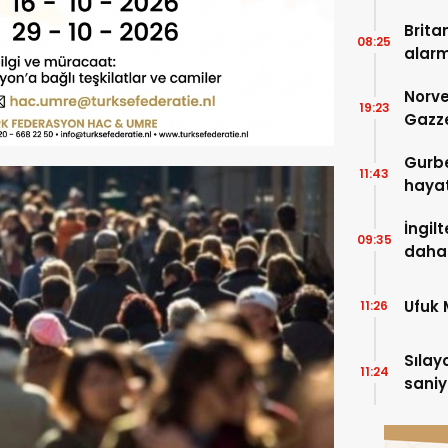
zam g
Brita
08:25
alar
Norve
19:23
Gazze
Gurbe
11:43
hayat
İngil
09:35
daha 
Ufuk
11:26
Sılay
11:24
saniy
sürü