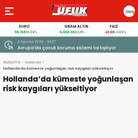
Giriş
Yap
EURO
GRAM ALTIN
FAİZ
55,1581
6.660,55
41,30
0,39%
2,59%
-0,55%
9 Ağustos 2026 - 08:37
Avrupa’da çocuk koruma sistemi tartışılıyor
ANASAYFA
Hollanda
Hollanda’da kümeste yoğunlaşan risk kaygıları yükseltiyor
Hollanda’da kümeste yoğunlaşan
risk kaygıları yükseltiyor