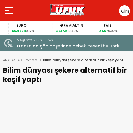
Giriş
Yap
EURO
GRAM ALTIN
FAİZ
55,0564
6.517,21
41,57
0,12%
0,33%
0,07%
5 Ağustos 2026 - 10:46
a
Fransa’da çöp poşetinde bebek cesedi bulundu
ANASAYFA
Teknoloji
Bilim dünyası şekere alternatif bir keşif yaptı
Bilim dünyası şekere alternatif bir
keşif yaptı