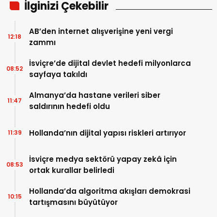
İlginizi Çekebilir
AB’den internet alışverişine yeni vergi
12:18
zammı
İsviçre’de dijital devlet hedefi milyonlarca
08:52
sayfaya takıldı
Almanya’da hastane verileri siber
11:47
saldırının hedefi oldu
Hollanda’nın dijital yapısı riskleri artırıyor
11:39
İsviçre medya sektörü yapay zekâ için
08:53
ortak kurallar belirledi
Hollanda’da algoritma akışları demokrasi
10:15
tartışmasını büyütüyor