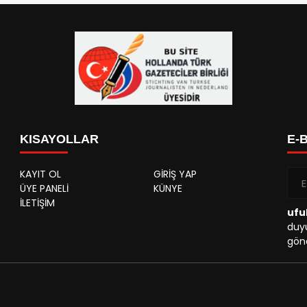
KISAYOLLAR
E-
KAYIT OL
GİRİŞ YAP
ÜYE PANELİ
KÜNYE
İLETİŞİM
ufu
duyu
gönd