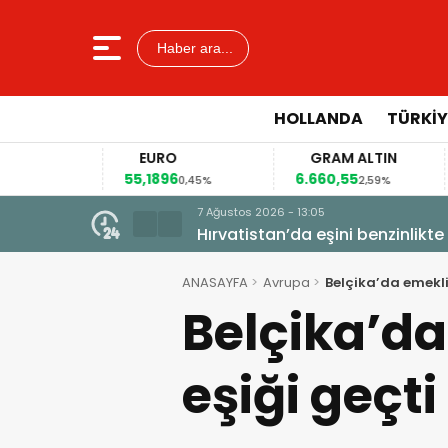
Haber ara...
HOLLANDA
TÜRKIY
EURO
GRAM ALTIN
55,1896
6.660,55
41
2%
0,45%
2,59%
7 Ağustos 2026 - 13:05
Hırvatistan’da eşini benzinlikt
ANASAYFA
Avrupa
Belçika’da emeklil
Belçika’da
eşiği geçti