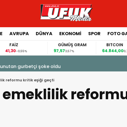
E
AVRUPA
DÜNYA
EKONOMI
SPOR
FOTO GA
FAİZ
GÜMÜŞ GRAM
BITCOIN
,30
97,57
64.844,00
-0,55%
3,57%
0,70%
e unutan gurbetçi şoke oldu
ik reformu kritik eşiği geçti
 emeklilik reformu 