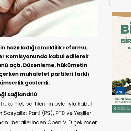
n hazırladığı emeklilik reformu,
şler Komisyonunda kabul edilerek
ünü açtı. Düzenleme, hükümetin
rken muhalefet partileri farklı
kimserlik gösterdi.
ği sağlandı10
hükümet partilerinin oylarıyla kabul
 Sosyalist Parti (PS), PTB ve Yeşiller
aman liberallerinden Open VLD çekimser