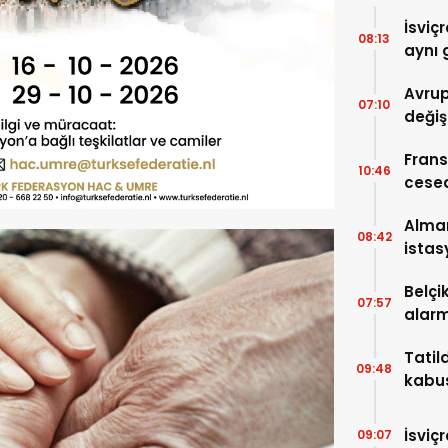
İsviç
08:13
aynı 
Avrup
07:10
değiş
Frans
10:46
cese
Alma
08:42
istas
Belçi
07:57
alarm
Tatil
09:48
kabus
karşıl
İsviç
09:07