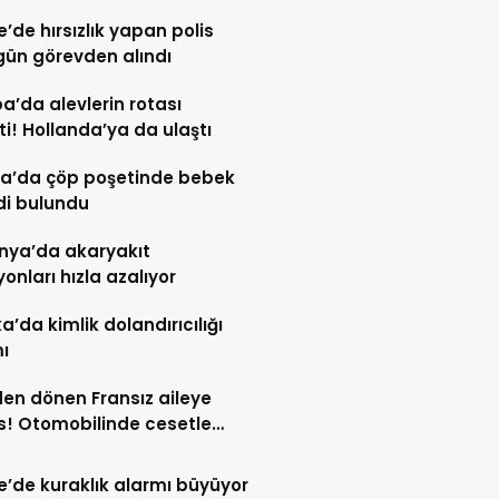
re’de hırsızlık yapan polis
gün görevden alındı
a’da alevlerin rotası
ti! Hollanda’ya da ulaştı
a’da çöp poşetinde bebek
di bulundu
nya’da akaryakıt
yonları hızla azalıyor
ka’da kimlik dolandırıcılığı
ı
den dönen Fransız aileye
! Otomobilinde cesetle
aştı
re’de kuraklık alarmı büyüyor