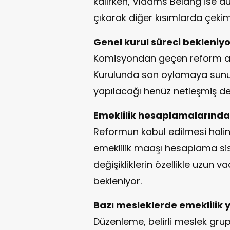
kalırken, Vlaams Belang ise d
çıkarak diğer kısımlarda çekim
Genel kurul süreci bekleniyo
Komisyondan geçen reform art
Kurulunda son oylamaya sun
yapılacağı henüz netleşmiş değ
Emeklilik hesaplamalarında 
Reformun kabul edilmesi halind
emeklilik maaşı hesaplama sis
değişikliklerin özellikle uzun v
bekleniyor.
Bazı mesleklerde emeklilik y
Düzenleme, belirli meslek grup