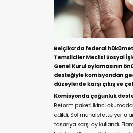
Belçika’da federal hükûmeti
Temsilciler Meclisi Sosyal İ
Genel Kurul oylamasının ön
desteğiyle komisyondan geçe
düzeylerde karşı çıkış ve çe
Komisyonda çoğunluk deste
Reform paketi ikinci okumada 
edildi. Sol muhalefette yer alan
tasarıya karşı oy kullandı. Fl