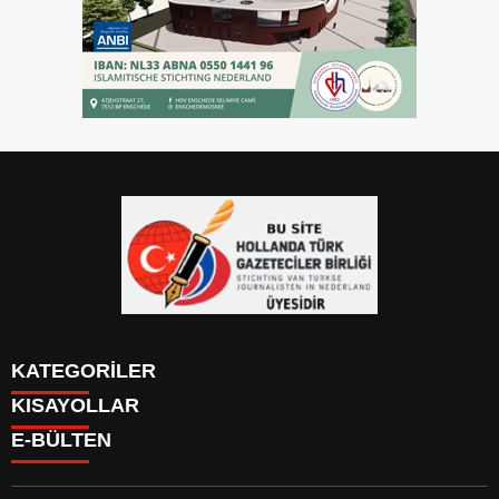
KATEGORİLER
KISAYOLLAR
YAZARLAR
E-BÜLTEN
PUAN DURUMU
KAYIT OL
PİYASALAR
GİRİŞ YAP
NAMAZ VAKİTLERİ