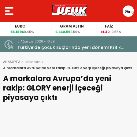
Giriş
Yap
EURO
GRAM ALTIN
FAİZ
55,1896
6.660,55
41,30
0,45%
2,59%
-0,55%
8 Ağustos 2026 - 10:29
Türkiye’de çocuk suçlarında yeni dönem! Kritik
maddeler kabul edildi
ANASAYFA
Hollanda
A markalara Avrupa’da yeni rakip: GLORY enerji içeceği piyasaya çıktı
A markalara Avrupa’da yeni
rakip: GLORY enerji içeceği
piyasaya çıktı