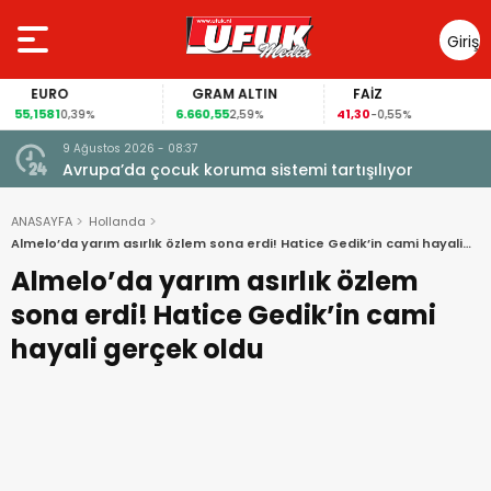
Giriş
Yap
EURO
GRAM ALTIN
FAİZ
55,1581
6.660,55
41,30
0,39%
2,59%
-0,55%
9 Ağustos 2026 - 08:37
Avrupa’da çocuk koruma sistemi tartışılıyor
ANASAYFA
Hollanda
Almelo’da yarım asırlık özlem sona erdi! Hatice Gedik’in cami hayali
gerçek oldu
Almelo’da yarım asırlık özlem
sona erdi! Hatice Gedik’in cami
hayali gerçek oldu