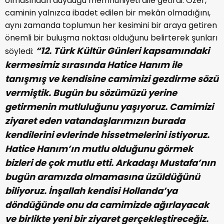
olmasından duyduğu memnuniyeti dile getirdi. Özer,
caminin yalnızca ibadet edilen bir mekân olmadığını,
aynı zamanda toplumun her kesimini bir araya getiren
önemli bir buluşma noktası olduğunu belirterek şunları
“12. Türk Kültür Günleri kapsamındaki
söyledi:
kermesimiz sırasında Hatice Hanım ile
tanışmış ve kendisine camimizi gezdirme sözü
vermiştik. Bugün bu sözümüzü yerine
getirmenin mutluluğunu yaşıyoruz. Camimizi
ziyaret eden vatandaşlarımızın burada
kendilerini evlerinde hissetmelerini istiyoruz.
Hatice Hanım’ın mutlu olduğunu görmek
bizleri de çok mutlu etti. Arkadaşı Mustafa’nın
bugün aramızda olmamasına üzüldüğünü
biliyoruz. İnşallah kendisi Hollanda’ya
döndüğünde onu da camimizde ağırlayacak
ve birlikte yeni bir ziyaret gerçekleştireceğiz.