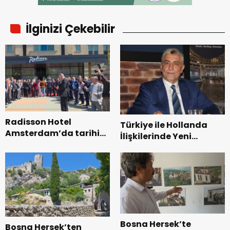
İlginizi Çekebilir
Radisson Hotel
Türkiye ile Hollanda
Amsterdam’da tarihi
İlişkilerinde Yeni
buluşma ile açıldı
Dönem Başladı
Bosna Hersek’te
Bosna Hersek’ten