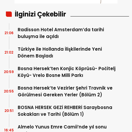
İlginizi Çekebilir
Radisson Hotel Amsterdam’da tarihi
21:06
buluşma ile açıldı
Türkiye ile Hollanda İlişkilerinde Yeni
21:02
Dönem Başladı
Bosna Hersek’ten Konjic Köprüsü- Počitelj
20:59
Köyü- Vrelo Bosne Milli Parkı
Bosna Hersek’te Vezirler Şehri Travnik ve
20:55
Görülmesi Gereken Yerler (Bölüm 2)
BOSNA HERSEK GEZİ REHBERİ Saraybosna
20:51
Sokakları ve Tarihi (Bölüm 1)
Almelo Yunus Emre Camii’nde yıl sonu
16:45