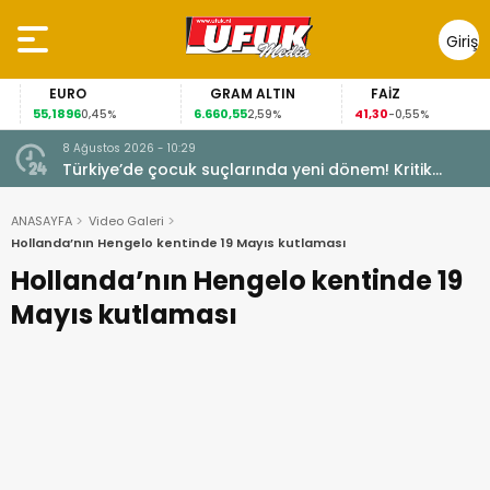
Giriş
Yap
EURO
GRAM ALTIN
FAİZ
55,1896
6.660,55
41,30
0,45%
2,59%
-0,55%
8 Ağustos 2026 - 10:29
Türkiye’de çocuk suçlarında yeni dönem! Kritik
maddeler kabul edildi
ANASAYFA
Video Galeri
Hollanda’nın Hengelo kentinde 19 Mayıs kutlaması
Hollanda’nın Hengelo kentinde 19
Mayıs kutlaması