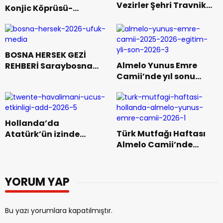
Vezirler Şehri Travnik
Konjic Köprüsü-
ve Görülmesi Gereken
Počitelj Köyü- Vrelo
Yerler (Bölüm 2)
Bosne Milli Parkı
BOSNA HERSEK GEZİ
Almelo Yunus Emre
REHBERİ Saraybosna
Camii’nde yıl sonu
Sokakları ve Tarihi
coşkusu
(Bölüm 1)
Hollanda’da
Türk Mutfağı Haftası
Atatürk’ün izinde
Almelo Camii’nde
gökyüzü yolculuğu
Başkonsolos Yunt
ziyaretiyle taçlandı
YORUM YAP
Bu yazı yorumlara kapatılmıştır.