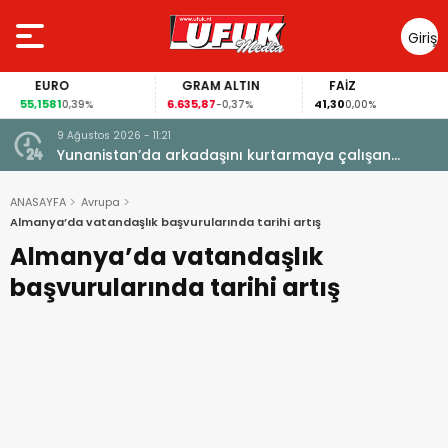
Giriş
Yap
EURO
GRAM ALTIN
FAİZ
55,1581
6.635,87
41,30
0,39%
-0,37%
0,00%
9 Ağustos 2026 - 11:21
yatını
Yunanistan’da arkadaşını kurtarmaya çalışan
Hollandalı kadın hayatını kaybetti
ANASAYFA
Avrupa
Almanya’da vatandaşlık başvurularında tarihi artış
Almanya’da vatandaşlık
başvurularında tarihi artış