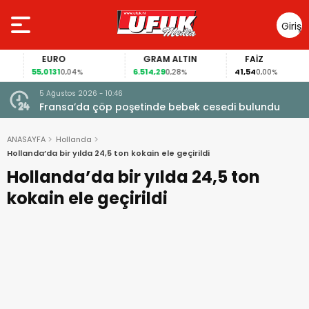
Giriş
Yap
EURO
GRAM ALTIN
FAİZ
55,0131
6.514,29
41,54
0,04%
0,28%
0,00%
5 Ağustos 2026 - 10:46
a
Fransa’da çöp poşetinde bebek cesedi bulundu
ANASAYFA
Hollanda
Hollanda’da bir yılda 24,5 ton kokain ele geçirildi
Hollanda’da bir yılda 24,5 ton
kokain ele geçirildi