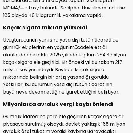
kanallarda 2 bin 549 olayda toplam 210 kilogram
MDMA/ecstasy bulundu. Schiphol Havalimanı’nda ise
185 olayda 40 kilogramlık yakalama yapıldı.
Kaçak sigara miktarı yükseldi
Uyuşturucunun yanı sıra yasa dışı tütün ticareti de
gümrük ekiplerinin en yoğun mücadele ettiği
alanlardan biri oldu. 2025 yılında toplam 254,3 milyon
kaçak sigara ele geçirildi. Bir önceki yıl bu rakam 217
milyon seviyesindeydi. Böylece kaçak sigara
miktarında belirgin bir artış yaşandığı görüldü.
Yetkililer, bu durumun yasa dışı tütün ticaretinin
büyümeye devam ettiğine işaret ettiğini belirtiyor.
Milyonlarca avroluk vergi kaybı önlendi
Gümrük İdaresi’ne göre ele geçirilen kaçak sigaralar
piyasaya sürülmüş olsaydı, devlet yaklaşık 168 milyon
avroluk özel tüketim vergisi kaybına uğrayacaktı.