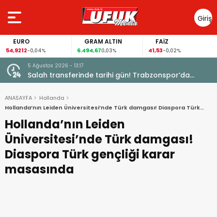
Giriş
Yap
EURO
GRAM ALTIN
FAİZ
G
,9212
6.494,67
41,53
94,
-0,04%
0,03%
-0,02%
5 Ağustos 2026 - 13:17
Garanti
Salah transferinde tarihi gün! Trabzonspor’da
büyük heyecan
ANASAYFA
Hollanda
Hollanda’nın Leiden Üniversitesi’nde Türk damgası! Diaspora Türk
gençliği karar masasında
Hollanda’nın Leiden
Üniversitesi’nde Türk damgası!
Diaspora Türk gençliği karar
masasında