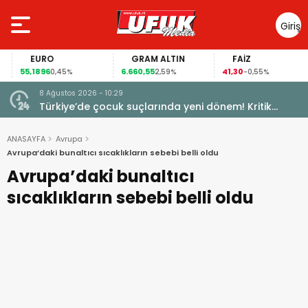
Giriş
Yap
EURO
GRAM ALTIN
FAİZ
55,1896
6.660,55
41,30
0,45%
2,59%
-0,55%
8 Ağustos 2026 - 10:29
Türkiye’de çocuk suçlarında yeni dönem! Kritik
maddeler kabul edildi
ANASAYFA
Avrupa
Avrupa’daki bunaltıcı sıcaklıkların sebebi belli oldu
Avrupa’daki bunaltıcı
sıcaklıkların sebebi belli oldu