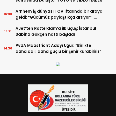
sofrasında buluştu- FOTO ve VİDEO HABER
Arnhem iş dünyası TOV iftarında bir araya
16:08
geldi: “Gücümüz paylaştıkça artıyor”-
TIKLA İZLE
AJet’ten Rotterdam’a ilk uçuş: İstanbul
19:21
Sabiha Gökçen hattı başladı
PvdA Maastricht Adayı Uğur: “Birlikte
14:36
daha adil, daha güçlü bir şehir kurabiliriz”