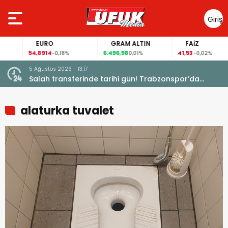
Giriş
Yap
EURO
GRAM ALTIN
FAİZ
54,8914
6.496,98
41,53
-0,18%
0,01%
-0,02%
5 Ağustos 2026 - 13:17
Garanti
Salah transferinde tarihi gün! Trabzonspor’da
büyük heyecan
alaturka tuvalet