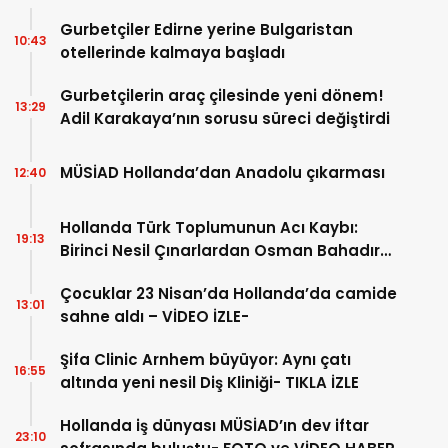
Gurbetçiler Edirne yerine Bulgaristan
10:43
otellerinde kalmaya başladı
Gurbetçilerin araç çilesinde yeni dönem!
13:29
Adil Karakaya’nın sorusu süreci değiştirdi
MÜSİAD Hollanda’dan Anadolu çıkarması
12:40
Hollanda Türk Toplumunun Acı Kaybı:
19:13
Birinci Nesil Çınarlardan Osman Bahadır
Hakk’a uğurlandı
Çocuklar 23 Nisan’da Hollanda’da camide
13:01
sahne aldı – VİDEO İZLE-
Şifa Clinic Arnhem büyüyor: Aynı çatı
16:55
altında yeni nesil Diş Kliniği- TIKLA İZLE
Hollanda iş dünyası MÜSİAD’ın dev iftar
23:10