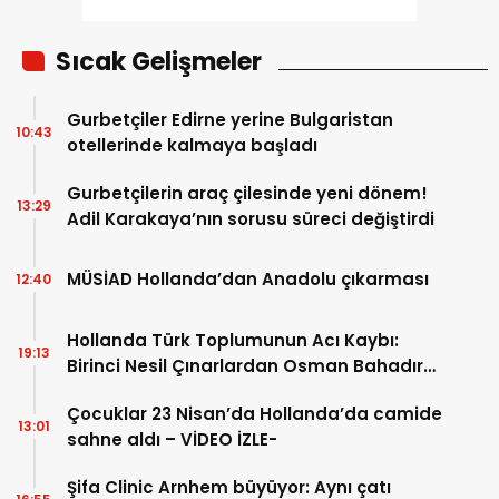
Sıcak Gelişmeler
Gurbetçiler Edirne yerine Bulgaristan
10:43
otellerinde kalmaya başladı
Gurbetçilerin araç çilesinde yeni dönem!
13:29
Adil Karakaya’nın sorusu süreci değiştirdi
MÜSİAD Hollanda’dan Anadolu çıkarması
12:40
Hollanda Türk Toplumunun Acı Kaybı:
19:13
Birinci Nesil Çınarlardan Osman Bahadır
Hakk’a uğurlandı
Çocuklar 23 Nisan’da Hollanda’da camide
13:01
sahne aldı – VİDEO İZLE-
Şifa Clinic Arnhem büyüyor: Aynı çatı