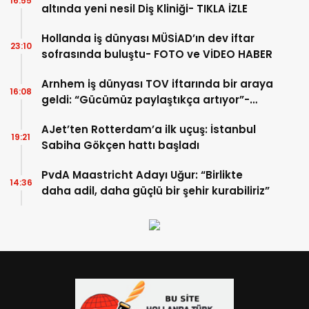
16:55
altında yeni nesil Diş Kliniği- TIKLA İZLE
Hollanda iş dünyası MÜSİAD’ın dev iftar
23:10
sofrasında buluştu- FOTO ve VİDEO HABER
Arnhem iş dünyası TOV iftarında bir araya
16:08
geldi: “Gücümüz paylaştıkça artıyor”-
TIKLA İZLE
AJet’ten Rotterdam’a ilk uçuş: İstanbul
19:21
Sabiha Gökçen hattı başladı
PvdA Maastricht Adayı Uğur: “Birlikte
14:36
daha adil, daha güçlü bir şehir kurabiliriz”