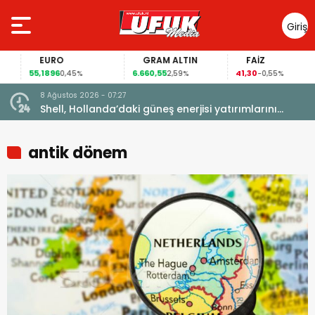
Giriş
Yap
EURO
GRAM ALTIN
FAİZ
55,1896
6.660,55
41,30
0,45%
2,59%
-0,55%
8 Ağustos 2026 - 07:27
manya
Shell, Hollanda’daki güneş enerjisi yatırımlarını
elden çıkarıyor
antik dönem