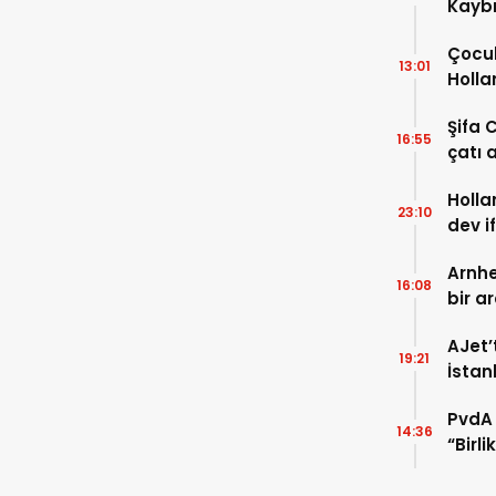
Kaybı
Osma
Çocuk
13:01
Holla
VİDEO
Şifa 
16:55
çatı a
TIKLA
Holla
23:10
dev i
FOTO
Arnhe
16:08
bir a
payla
AJet’
19:21
İstan
başla
PvdA 
14:36
“Birl
şehir 