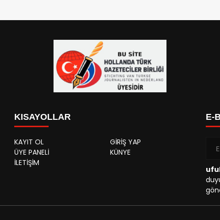
KISAYOLLAR
E-
KAYIT OL
GİRİŞ YAP
ÜYE PANELİ
KÜNYE
İLETİŞİM
ufu
duyu
gönd