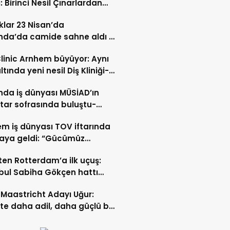
: Birinci Nesil Çınarlardan
n Bahadır Hakk’a uğurlandı
lar 23 Nisan’da
nda’da camide sahne aldı –
 İZLE-
Clinic Arnhem büyüyor: Aynı
ltında yeni nesil Diş Kliniği-
 İZLE
nda iş dünyası MÜSİAD’ın
ftar sofrasında buluştu-
 ve VİDEO HABER
m iş dünyası TOV iftarında
raya geldi: “Gücümüz
ştıkça artıyor”- TIKLA İZLE
ten Rotterdam’a ilk uçuş:
bul Sabiha Gökçen hattı
dı
Maastricht Adayı Uğur:
ikte daha adil, daha güçlü bir
kurabiliriz”