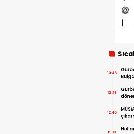
sürüyor
Sıca
Gurbe
10:43
Bulga
başla
Gurbe
13:29
dönem
sürec
MÜSİ
12:40
çıkar
Holla
19:13