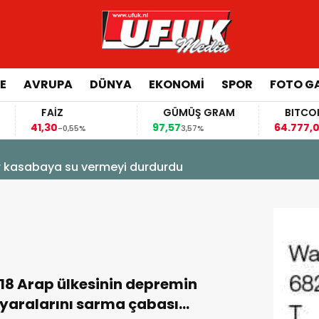
E
AVRUPA
DÜNYA
EKONOMI
SPOR
FOTO GA
FAİZ
GÜMÜŞ GRAM
BITCOIN
41,30
97,57
64.777,00
-0,55%
3,57%
-0,
ir kasabaya su vermeyi durdurdu
18 Arap ülkesinin depremin
yaralarını sarma çabası