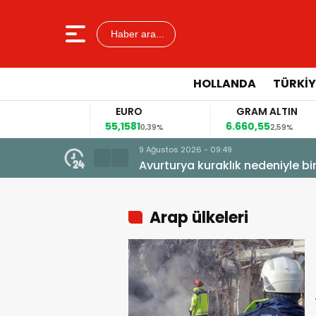
Haber ara...
HOLLANDA
TÜRKIY
R
EURO
GRAM ALTIN
8
55,1581
6.660,55
0,13%
0,39%
2,59%
9 Ağustos 2026 - 09:49
Avurturya kuraklık nedeniyle b
Arap ülkeleri