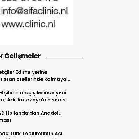
k Gelişmeler
tçiler Edirne yerine
ristan otellerinde kalmaya
dı
tçilerin araç çilesinde yeni
! Adil Karakaya’nın sorusu
i değiştirdi
AD Hollanda’dan Anadolu
ması
nda Türk Toplumunun Acı