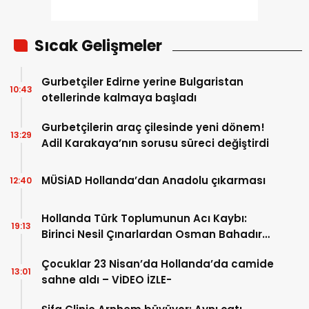
Sıcak Gelişmeler
Gurbetçiler Edirne yerine Bulgaristan
10:43
otellerinde kalmaya başladı
Gurbetçilerin araç çilesinde yeni dönem!
13:29
Adil Karakaya’nın sorusu süreci değiştirdi
MÜSİAD Hollanda’dan Anadolu çıkarması
12:40
Hollanda Türk Toplumunun Acı Kaybı:
19:13
Birinci Nesil Çınarlardan Osman Bahadır
Hakk’a uğurlandı
Çocuklar 23 Nisan’da Hollanda’da camide
13:01
sahne aldı – VİDEO İZLE-