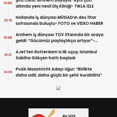
Şifa Clinic Arnhem büyüyor: Aynı çatı
16:55
altında yeni nesil Diş Kliniği- TIKLA İZLE
Hollanda iş dünyası MÜSİAD’ın dev iftar
23:10
sofrasında buluştu- FOTO ve VİDEO HABER
Arnhem iş dünyası TOV iftarında bir araya
16:08
geldi: “Gücümüz paylaştıkça artıyor”-
TIKLA İZLE
AJet’ten Rotterdam’a ilk uçuş: İstanbul
19:21
Sabiha Gökçen hattı başladı
PvdA Maastricht Adayı Uğur: “Birlikte
14:36
daha adil, daha güçlü bir şehir kurabiliriz”