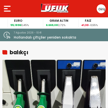
Giriş
Yap
EURO
GRAM ALTIN
FAİZ
55,1896
6.669,08
41,30
0,45%
2,72%
-0,55%
7 Ağustos 2026 - 10:41
çi şoke
Hollandalı çiftçiler yeniden sokakta
balıkçı