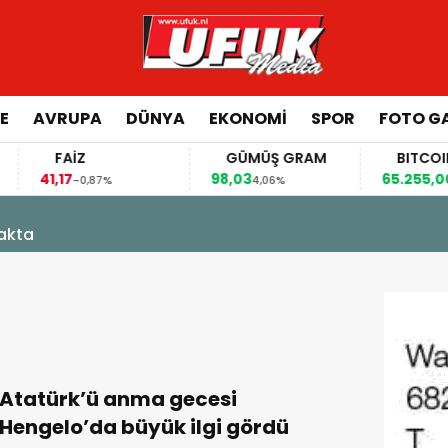
E
AVRUPA
DÜNYA
EKONOMI
SPOR
FOTO GA
FAİZ
GÜMÜŞ GRAM
BITCOIN
41,17
98,03
65.255,00
-0,87%
4,06%
1,3
kakta
Atatürk’ü anma gecesi
Hengelo’da büyük ilgi gördü