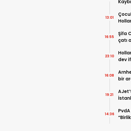
Kaybı
Osma
Çocuk
13:01
Holla
VİDEO
Şifa 
16:55
çatı a
TIKLA
Holla
23:10
dev i
FOTO
Arnhe
16:08
bir a
payla
AJet’
19:21
İstan
başla
PvdA 
14:36
“Birl
şehir 