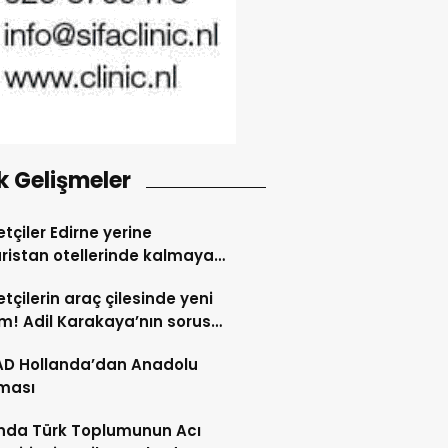
k Gelişmeler
tçiler Edirne yerine
ristan otellerinde kalmaya
dı
tçilerin araç çilesinde yeni
! Adil Karakaya’nın sorusu
i değiştirdi
AD Hollanda’dan Anadolu
ması
nda Türk Toplumunun Acı