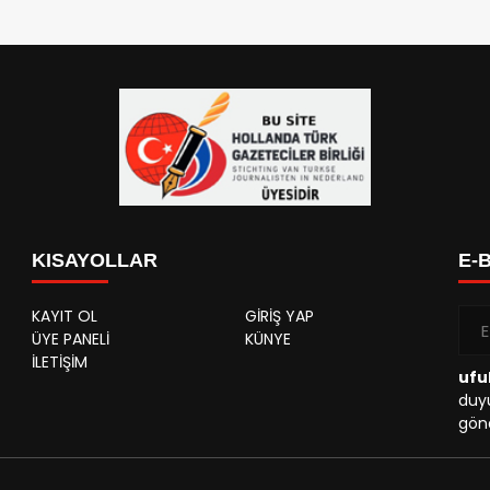
KISAYOLLAR
E-
KAYIT OL
GİRİŞ YAP
ÜYE PANELİ
KÜNYE
İLETİŞİM
ufu
duyu
gönd