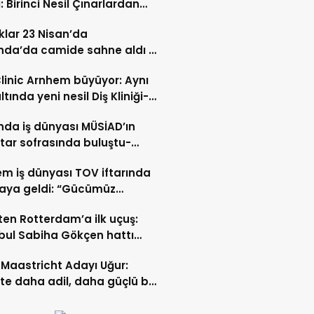
: Birinci Nesil Çınarlardan
n Bahadır Hakk’a uğurlandı
lar 23 Nisan’da
nda’da camide sahne aldı –
 İZLE-
Clinic Arnhem büyüyor: Aynı
ltında yeni nesil Diş Kliniği-
 İZLE
nda iş dünyası MÜSİAD’ın
ftar sofrasında buluştu-
 ve VİDEO HABER
m iş dünyası TOV iftarında
raya geldi: “Gücümüz
ştıkça artıyor”- TIKLA İZLE
ten Rotterdam’a ilk uçuş:
bul Sabiha Gökçen hattı
dı
Maastricht Adayı Uğur:
ikte daha adil, daha güçlü bir
kurabiliriz”