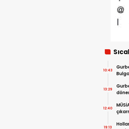
Sıca
Gurbe
10:43
Bulga
başla
Gurbe
13:29
dönem
sürec
MÜSİ
12:40
çıkar
Holla
19:13