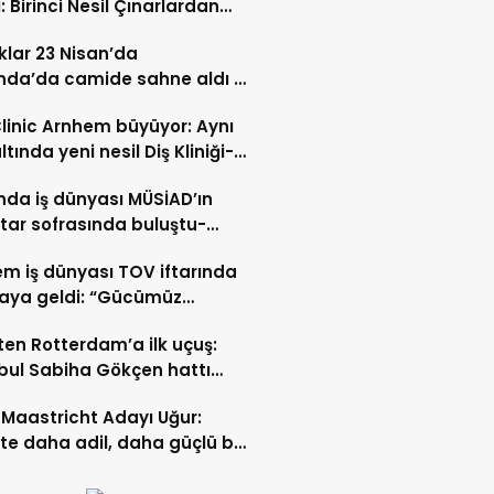
: Birinci Nesil Çınarlardan
n Bahadır Hakk’a uğurlandı
lar 23 Nisan’da
nda’da camide sahne aldı –
 İZLE-
Clinic Arnhem büyüyor: Aynı
ltında yeni nesil Diş Kliniği-
 İZLE
nda iş dünyası MÜSİAD’ın
ftar sofrasında buluştu-
 ve VİDEO HABER
m iş dünyası TOV iftarında
raya geldi: “Gücümüz
ştıkça artıyor”- TIKLA İZLE
ten Rotterdam’a ilk uçuş:
bul Sabiha Gökçen hattı
dı
Maastricht Adayı Uğur:
ikte daha adil, daha güçlü bir
kurabiliriz”