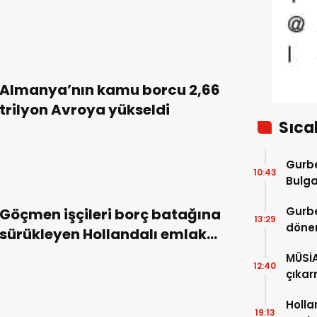
borçlanıyor
Almanya’nın kamu borcu 2,66
trilyon Avroya yükseldi
Sıca
Gurbe
10:43
Bulga
başla
Gurbe
Göçmen işçileri borç batağına
13:29
dönem
sürükleyen Hollandalı emlakçı
sürec
tutuklandı
MÜSİ
12:40
çıkar
Holla
19:13