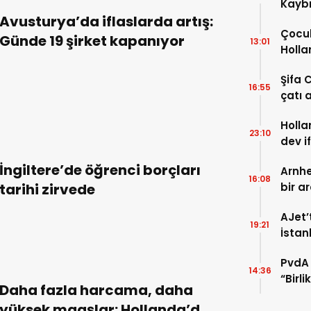
Kaybı
Avusturya’da iflaslarda artış:
Osma
Çocuk
Günde 19 şirket kapanıyor
13:01
Holla
VİDEO
Şifa 
16:55
çatı a
TIKLA
Holla
23:10
dev i
FOTO
İngiltere’de öğrenci borçları
Arnhe
16:08
tarihi zirvede
bir a
payla
AJet’
19:21
İstan
başla
PvdA 
14:36
“Birl
Daha fazla harcama, daha
şehir 
yüksek maaşlar: Hollanda’da