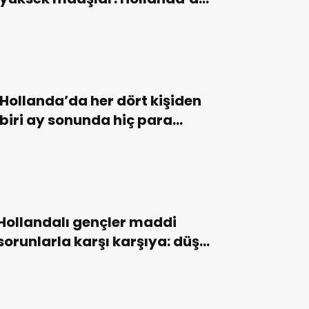
ekonomi hareketli
Hollanda’da her dört kişiden
biri ay sonunda hiç para
artırmıyor
Hollandalı gençler maddi
sorunlarla karşı karşıya: düşük
gelir ve artan borçlar