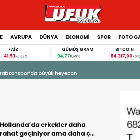
E
AVRUPA
DÜNYA
EKONOMI
SPOR
FOTO GA
FAİZ
GÜMÜŞ GRAM
BITCOIN
,53
94,77
64.317,00
-0,02%
0,59%
-0,12%
! Trabzonspor’da büyük heyecan
Hollanda’da erkekler daha
rahat geçiniyor ama daha çok