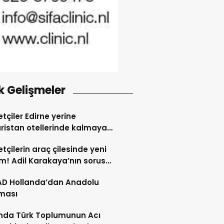
k Gelişmeler
tçiler Edirne yerine
ristan otellerinde kalmaya
dı
tçilerin araç çilesinde yeni
! Adil Karakaya’nın sorusu
i değiştirdi
AD Hollanda’dan Anadolu
ması
nda Türk Toplumunun Acı