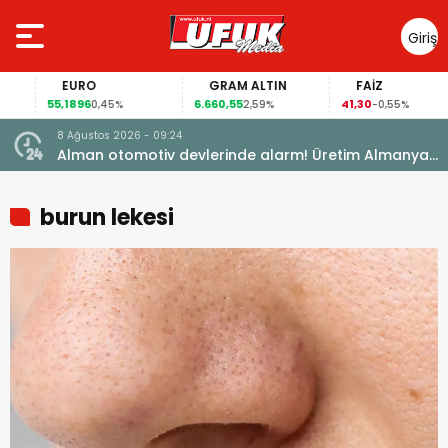
Giriş
Yap
EURO
GRAM ALTIN
FAİZ
55,1896
6.660,55
41,30
0,45%
2,59%
-0,55%
8 Ağustos 2026 - 09:24
k
Alman otomotiv devlerinde alarm! Üretim Almanya
dışına kayıyor
burun lekesi