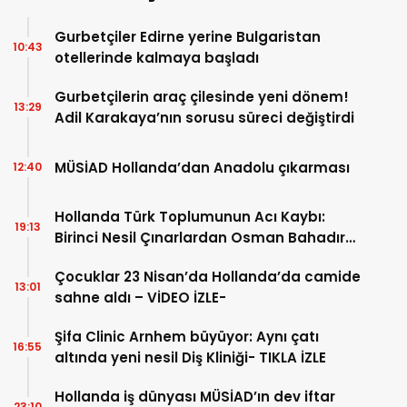
Gurbetçiler Edirne yerine Bulgaristan
10:43
otellerinde kalmaya başladı
Gurbetçilerin araç çilesinde yeni dönem!
13:29
Adil Karakaya’nın sorusu süreci değiştirdi
MÜSİAD Hollanda’dan Anadolu çıkarması
12:40
Hollanda Türk Toplumunun Acı Kaybı:
19:13
Birinci Nesil Çınarlardan Osman Bahadır
Hakk’a uğurlandı
Çocuklar 23 Nisan’da Hollanda’da camide
13:01
sahne aldı – VİDEO İZLE-
Şifa Clinic Arnhem büyüyor: Aynı çatı
16:55
altında yeni nesil Diş Kliniği- TIKLA İZLE
Hollanda iş dünyası MÜSİAD’ın dev iftar
23:10