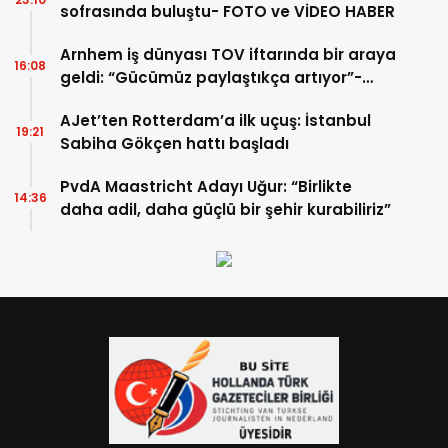
sofrasında buluştu- FOTO ve VİDEO HABER
Arnhem iş dünyası TOV iftarında bir araya
16:08
geldi: “Gücümüz paylaştıkça artıyor”-
TIKLA İZLE
AJet’ten Rotterdam’a ilk uçuş: İstanbul
19:21
Sabiha Gökçen hattı başladı
PvdA Maastricht Adayı Uğur: “Birlikte
14:36
daha adil, daha güçlü bir şehir kurabiliriz”